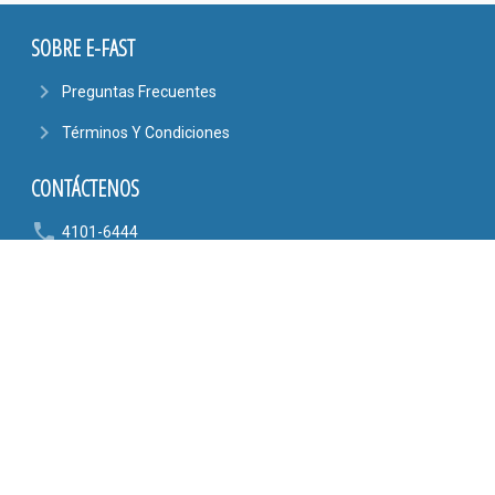
SOBRE E-FAST
navigate_next
Preguntas Frecuentes
navigate_next
Términos Y Condiciones
CONTÁCTENOS
phone
4101-6444
6090-9807
mail_outline
AYUDA@EFASTONLINE.COM
location_on
Alajuela, Costa Rica
SÍGANOS EN