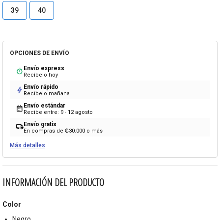
39
40
OPCIONES DE ENVÍO
Envío express
timer
Recíbelo hoy
Envío rápido
bolt
Recíbelo mañana
Envío estándar
calendar_month
Recibe entre: 9 - 12 agosto
Envío gratis
local_shipping
En compras de ₡30.000 o más
Más detalles
INFORMACIÓN DEL PRODUCTO
Color
Negro.