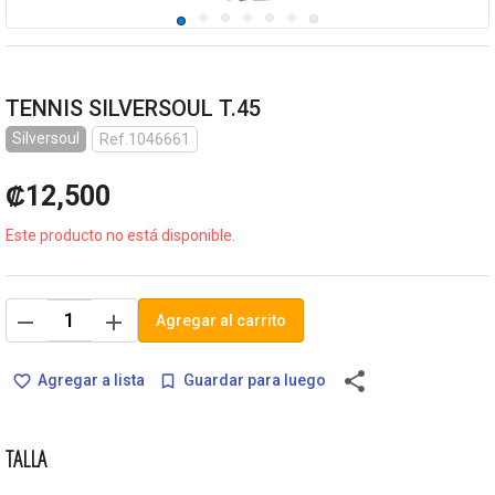
TENNIS SILVERSOUL T.45
Silversoul
Ref.1046661
₡12,500
Este producto no está disponible.
remove
add
Agregar al carrito
share
Agregar a lista
Guardar para luego
favorite_border
bookmark_border
TALLA