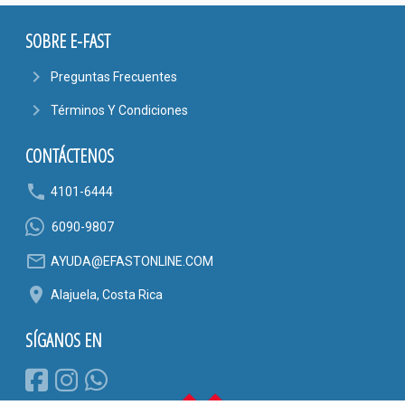
SOBRE E-FAST
navigate_next
Preguntas Frecuentes
navigate_next
Términos Y Condiciones
CONTÁCTENOS
phone
4101-6444
6090-9807
mail_outline
AYUDA@EFASTONLINE.COM
location_on
Alajuela, Costa Rica
SÍGANOS EN