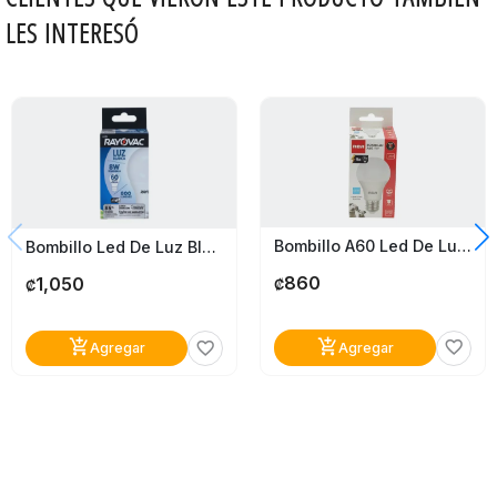
LES INTERESÓ
Bombillo A60 Led De Luz Día Rca 70W
Bombillo Led De Luz Blanca Rayovac 60W
860
1,050
₡
₡
add_shopping_cart
add_shopping_cart
favorite_border
favorite_border
Agregar
Agregar