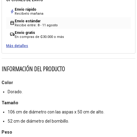
OPCIONES DE ENVÍO
Envío rápido
bolt
Recíbelo mañana
Envío estándar
calendar_month
Recibe entre: 8 - 11 agosto
Envío gratis
local_shipping
En compras de ₡30.000 o más
Más detalles
INFORMACIÓN DEL PRODUCTO
Color
Dorado.
Tamaño
106 cm de diámetro con las aspas x 50 cm de alto.
52 cm de diámetro del bombillo.
Peso