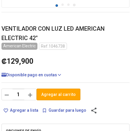
VENTILADOR CON LUZ LED AMERICAN
ELECTRIC 42"
American Electric
Ref.1046738
₡129,900
Disponible pago en cuotas
remove
add
Agregar al carrito
share
Agregar a lista
Guardar para luego
favorite_border
bookmark_border