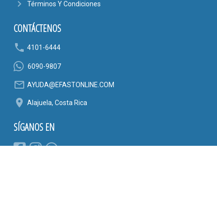
navigate_next
Términos Y Condiciones
CONTÁCTENOS
phone
4101-6444
6090-9807
mail_outline
AYUDA@EFASTONLINE.COM
location_on
Alajuela, Costa Rica
SÍGANOS EN