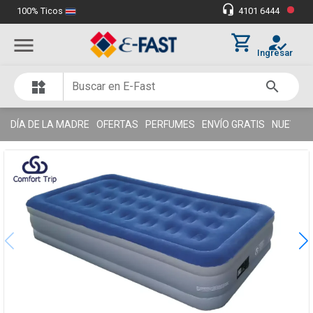
•
headset_mic
100% Ticos
4101 6444
Miles de clientes satisfechos
thumb_up
shopping_cart
how_to_reg
menu
Ingresar
search
widgets
DÍA DE LA MADRE
OFERTAS
PERFUMES
ENVÍO GRATIS
NUEVOS 