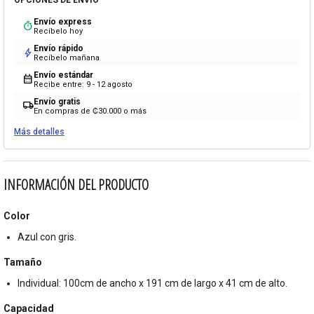
OPCIONES DE ENVÍO
Envío express
timer
Recíbelo hoy
Envío rápido
bolt
Recíbelo mañana
Envío estándar
calendar_month
Recibe entre: 9 - 12 agosto
Envío gratis
local_shipping
En compras de ₡30.000 o más
Más detalles
INFORMACIÓN DEL PRODUCTO
Color
Azul con gris.
Tamaño
Individual: 100cm de ancho x 191 cm de largo x 41 cm de alto.
Capacidad