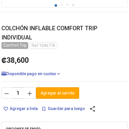
COLCHÓN INFLABLE COMFORT TRIP
INDIVIDUAL
Comfort Trip
Ref.1046776
₡38,600
Disponible pago en cuotas
remove
add
Agregar al carrito
share
Agregar a lista
Guardar para luego
favorite_border
bookmark_border