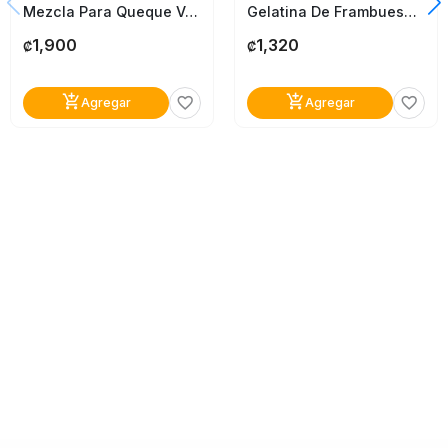
Mezcla Para Queque Vainol Vainilla 432G
Gelatina De Frambuesa Castilla 454G
1,900
1,320
₡
₡
add_shopping_cart
add_shopping_cart
favorite_border
favorite_border
Agregar
Agregar