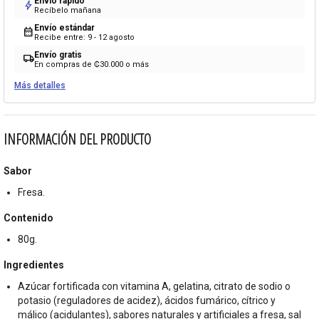
Envío rápido
bolt
Recíbelo mañana
Envío estándar
calendar_month
Recibe entre: 9 - 12 agosto
Envío gratis
local_shipping
En compras de ₡30.000 o más
Más detalles
INFORMACIÓN DEL PRODUCTO
Sabor
Fresa.
Contenido
80g.
Ingredientes
Azúcar fortificada con vitamina A, gelatina, citrato de sodio o
potasio (reguladores de acidez), ácidos fumárico, cítrico y
málico (acidulantes), sabores naturales y artificiales a fresa, sal