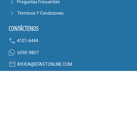
navigate_next
Preguntas Frecuentes
navigate_next
Términos Y Condiciones
CONTÁCTENOS
phone
4101-6444
6090-9807
mail_outline
AYUDA@EFASTONLINE.COM
location_on
Alajuela, Costa Rica
SÍGANOS EN