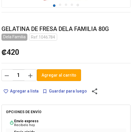
GELATINA DE FRESA DELA FAMILIA 80G
Dela Familia
Ref.1046784
₡420
remove
add
Agregar al carrito
share
Agregar a lista
Guardar para luego
favorite_border
bookmark_border
OPCIONES DE ENVÍO
Envío express
timer
Recíbelo hoy