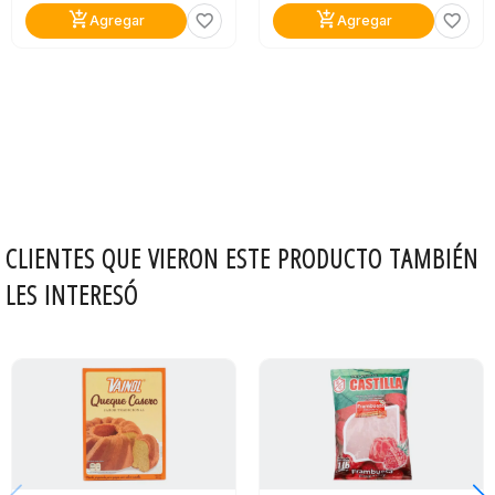
add_shopping_cart
add_shopping_cart
favorite_border
favorite_border
Agregar
Agregar
CLIENTES QUE VIERON ESTE PRODUCTO TAMBIÉN
LES INTERESÓ