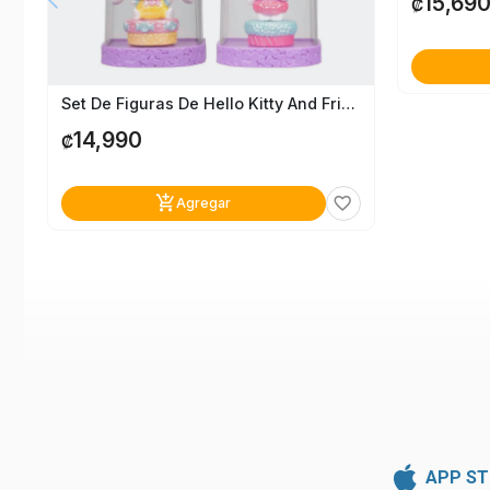
15,69
₡
Set De Figuras De Hello Kitty And Friends
14,990
₡
add_shopping_cart
favorite_border
Agregar
APP ST