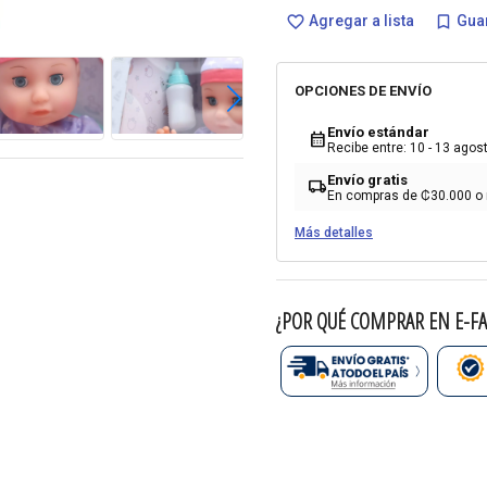
Agregar a lista
Guar
favorite_border
bookmark_border
OPCIONES DE ENVÍO
Envío estándar
calendar_month
Recibe entre: 10 - 13 agos
Envío gratis
local_shipping
En compras de ₡30.000 o
Más detalles
¿POR QUÉ COMPRAR EN E-FA