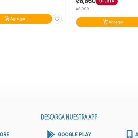
0
6,660
₡
OFERTA
8,900
₡
add_shopping_cart
favorite_border
Agregar
add_shopping_cart
Agregar
DESCARGA NUESTRA APP
ORE
GOOGLE PLAY