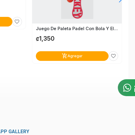
favorite_border
Juego De Paleta Padel Con Bola Y Elástico Jaru Mickey
1,350
₡
add_shopping_cart
favorite_border
Agregar
APP GALLERY