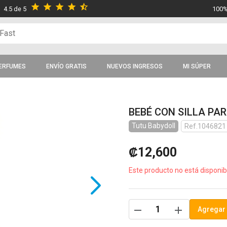
star
star
star
star
star_half
4.5 de 5
100%
ERFUMES
ENVÍO GRATIS
NUEVOS INGRESOS
MI SÚPER
BEBÉ CON SILLA PA
Tutu Babydoll
Ref.1046821
₡12,600
Este producto no está disponib
remove
add
Agregar 