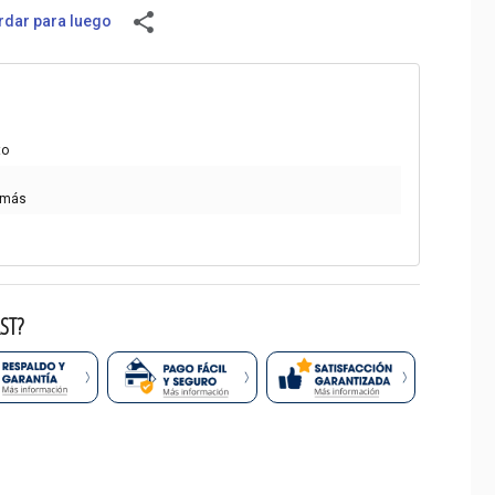
share
dar para luego
to
 más
ST?