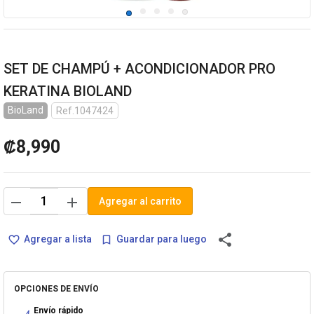
SET DE CHAMPÚ + ACONDICIONADOR PRO
KERATINA BIOLAND
BioLand
Ref.1047424
₡8,990
remove
add
Agregar al carrito
share
Agregar a lista
Guardar para luego
favorite_border
bookmark_border
OPCIONES DE ENVÍO
Envío rápido