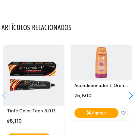
ARTÍCULOS RELACIONADOS
Acondicionador L´oréal Paris Elvive Dream Long Liss 370Ml
5,800
₡
Tinte Color Tech 8.0 Rubio Claro
add_shopping_cart
favorite_border
Agregar
8,110
₡