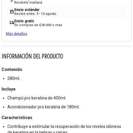
bolt
Recíbelo mañana
Envío estándar
calendar_month
Recibe entre: 9 - 12 agosto
Envío gratis
local_shipping
En compras de ₡30.000 o más
Más detalles
INFORMACIÓN DEL PRODUCTO
Contenido
580ml.
Incluye
Champú pro keratina de 400ml.
Acondicionador pro keratina de 180ml.
Características
Contribuye a estimular la recuperación de los niveles idóneos
de keratina en la hebras y raíces.