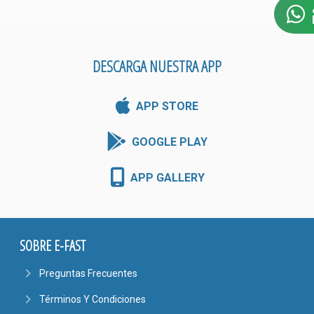
DESCARGA NUESTRA APP
APP STORE
GOOGLE PLAY
APP GALLERY
SOBRE E-FAST
navigate_next
Preguntas Frecuentes
navigate_next
Términos Y Condiciones