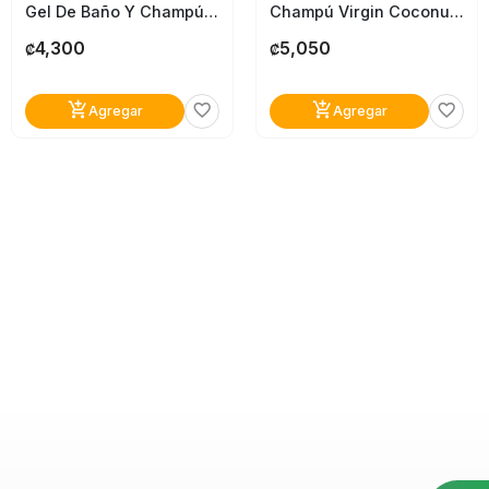
Gel De Baño Y Champú Ricitos De Oro Manzanilla Y Miel 400Ml
Champú Virgin Coconut Placentalife
4,300
5,050
₡
₡
add_shopping_cart
add_shopping_cart
favorite_border
favorite_border
Agregar
Agregar