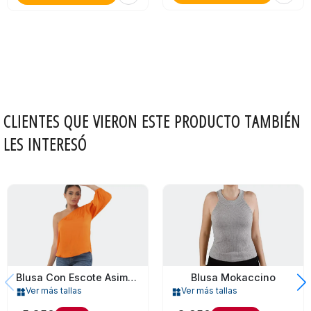
CLIENTES QUE VIERON ESTE PRODUCTO TAMBIÉN
LES INTERESÓ
Blusa Mokaccino
Blusa Con Escote Asimétrico Naked Zebra Para Mujer
Ver más tallas
Ver más tallas
widgets
widgets