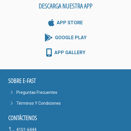
DESCARGA NUESTRA APP
APP STORE
GOOGLE PLAY
APP GALLERY
SOBRE E-FAST
navigate_next
Preguntas Frecuentes
navigate_next
Términos Y Condiciones
CONTÁCTENOS
phone
4101-6444