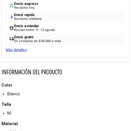
Envío express
timer
Recíbelo hoy
Envío rápido
bolt
Recíbelo mañana
Envío estándar
calendar_month
Recibe entre: 9 - 12 agosto
Envío gratis
local_shipping
En compras de ₡30.000 o más
Más detalles
INFORMACIÓN DEL PRODUCTO
Color
Blanco.
Talla
M.
Material