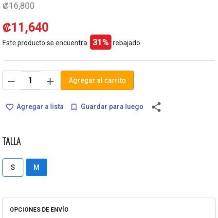
₡16,800
₡11,640
31%
Este producto se encuentra
rebajado.
remove
add
Agregar al carrito
share
Agregar a lista
Guardar para luego
favorite_border
bookmark_border
TALLA
S
M
OPCIONES DE ENVÍO