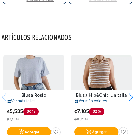
ARTÍCULOS RELACIONADOS
Blusa Hip&chic Unitalla
Blusa Rosio
Ver más colores
Ver más tallas
widgets
widgets
7,105
5,535
32%
30%
₡
₡
10,500
7,900
₡
₡
add_shopping_cart
add_shopping_cart
favorite_border
favorite_border
Agregar
Agregar