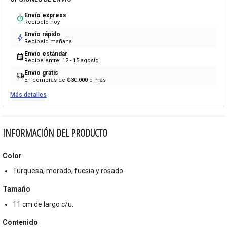
Envío express
timer
Recíbelo hoy
Envío rápido
bolt
Recíbelo mañana
Envío estándar
calendar_month
Recibe entre: 12 - 15 agosto
Envío gratis
local_shipping
En compras de ₡30.000 o más
Más detalles
INFORMACIÓN DEL PRODUCTO
Color
Turquesa, morado, fucsia y rosado.
Tamaño
11 cm de largo c/u.
Contenido