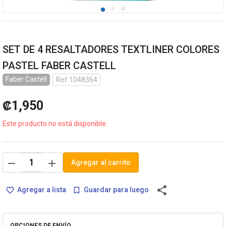
SET DE 4 RESALTADORES TEXTLINER COLORES
PASTEL FABER CASTELL
Faber Castell
Ref.1048364
₡1,950
Este producto no está disponible.
remove
add
Agregar al carrito
share
Agregar a lista
Guardar para luego
favorite_border
bookmark_border
OPCIONES DE ENVÍO