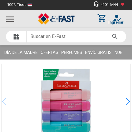
•
headset_mic
100% Ticos
4101 6444
Miles de clientes satisfechos
thumb_up
shopping_cart
how_to_reg
menu
Ingresar
search
widgets
DÍA DE LA MADRE
OFERTAS
PERFUMES
ENVÍO GRATIS
NUEVOS 