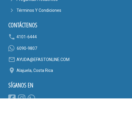
navigate_next
Términos Y Condiciones
CONTÁCTENOS
phone
4101-6444
6090-9807
mail_outline
AYUDA@EFASTONLINE.COM
location_on
Alajuela, Costa Rica
SÍGANOS EN