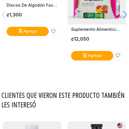
Discos De Algodón Facial Apro 100 Unidades
1,300
₡
Suplemento Alimenticio El Maná X-Lim Blister
add_shopping_cart
favorite_border
Agregar
12,050
₡
add_shopping_cart
favorite_border
Agregar
CLIENTES QUE VIERON ESTE PRODUCTO TAMBIÉN
LES INTERESÓ