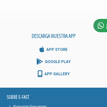
DESCARGA NUESTRA APP
APP STORE
GOOGLE PLAY
APP GALLERY
SOBRE E-FAST
navigate_next
Preguntas Frecuentes