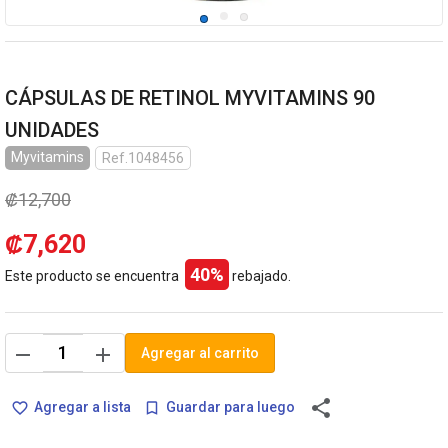
CÁPSULAS DE RETINOL MYVITAMINS 90
UNIDADES
Myvitamins
Ref.1048456
₡12,700
₡7,620
40%
Este producto se encuentra
rebajado.
remove
add
Agregar al carrito
share
Agregar a lista
Guardar para luego
favorite_border
bookmark_border