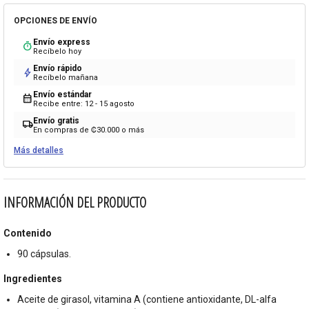
OPCIONES DE ENVÍO
Envío express
timer
Recíbelo hoy
Envío rápido
bolt
Recíbelo mañana
Envío estándar
calendar_month
Recibe entre: 12 - 15 agosto
Envío gratis
local_shipping
En compras de ₡30.000 o más
Más detalles
INFORMACIÓN DEL PRODUCTO
Contenido
90 cápsulas.
Ingredientes
Aceite de girasol, vitamina A (contiene antioxidante, DL-alfa