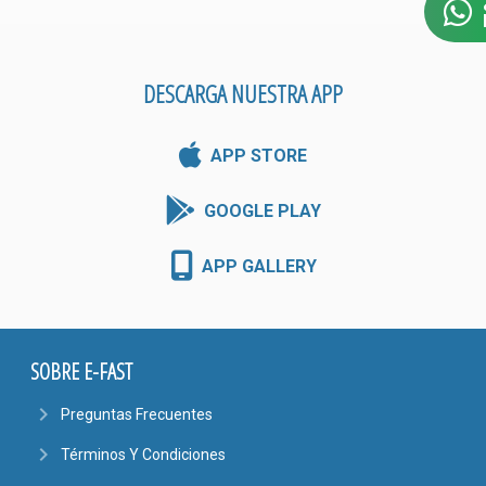
DESCARGA NUESTRA APP
APP STORE
GOOGLE PLAY
APP GALLERY
SOBRE E-FAST
navigate_next
Preguntas Frecuentes
navigate_next
Términos Y Condiciones