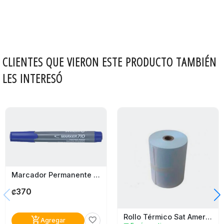
CLIENTES QUE VIERON ESTE PRODUCTO TAMBIÉN
LES INTERESÓ
Marcador Permanente Azul Pelikan 710
370
₡
Rollo Térmico Sat America 57Mm X 30Mts
add_shopping_cart
favorite_border
Agregar