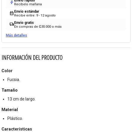
Envío rápido
bolt
Recíbelo mañana
Envío estándar
calendar_month
Recibe entre: 9 - 12 agosto
Envío gratis
local_shipping
En compras de ₡30.000 o más
Más detalles
INFORMACIÓN DEL PRODUCTO
Color
Fucsia.
Tamaño
13 cm de largo.
Material
Plástico.
Características