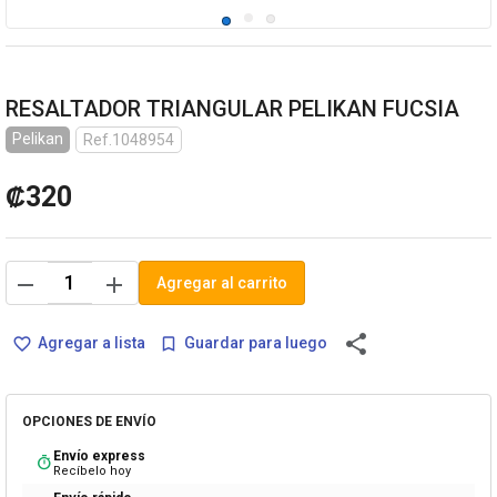
RESALTADOR TRIANGULAR PELIKAN FUCSIA
Pelikan
Ref.1048954
₡320
remove
add
Agregar al carrito
share
Agregar a lista
Guardar para luego
favorite_border
bookmark_border
OPCIONES DE ENVÍO
Envío express
timer
Recíbelo hoy