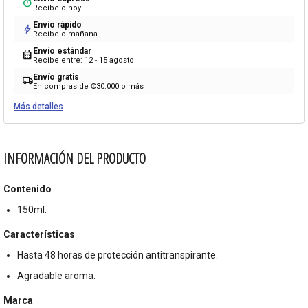
timer
Recíbelo hoy
Envío rápido
bolt
Recíbelo mañana
Envío estándar
calendar_month
Recibe entre: 12 - 15 agosto
Envío gratis
local_shipping
En compras de ₡30.000 o más
Más detalles
INFORMACIÓN DEL PRODUCTO
Contenido
150ml.
Características
Hasta 48 horas de protección antitranspirante.
Agradable aroma.
Marca