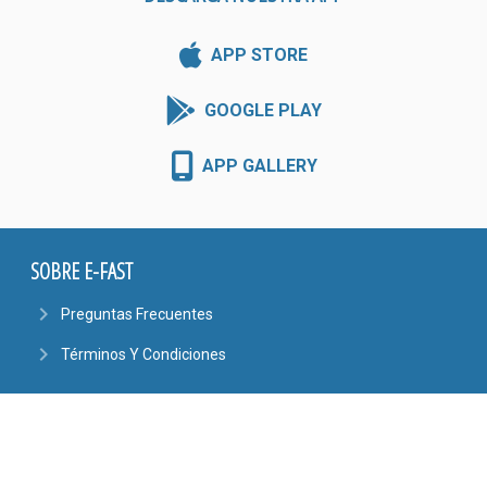
APP STORE
GOOGLE PLAY
APP GALLERY
SOBRE E-FAST
navigate_next
Preguntas Frecuentes
navigate_next
Términos Y Condiciones
CONTÁCTENOS
phone
4101-6444