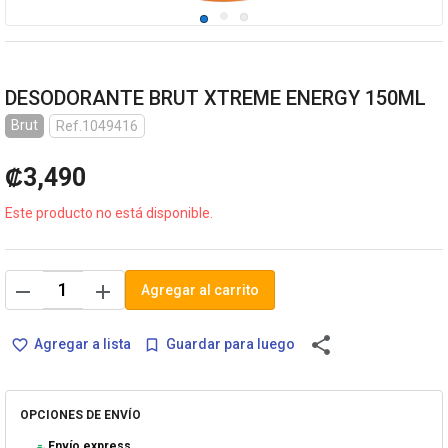
DESODORANTE BRUT XTREME ENERGY 150ML
Brut
Ref.1049416
₡3,490
Este producto no está disponible.
remove
add
Agregar al carrito
share
Agregar a lista
Guardar para luego
favorite_border
bookmark_border
OPCIONES DE ENVÍO
Envío express