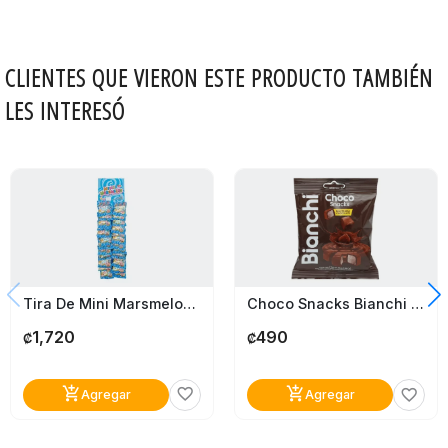
CLIENTES QUE VIERON ESTE PRODUCTO TAMBIÉN
LES INTERESÓ
Tira De Mini Marsmelos Dulces Willy 24 Unidades
Choco Snacks Bianchi Malteada Chocolate 55G
1,720
490
₡
₡
add_shopping_cart
add_shopping_cart
favorite_border
favorite_border
Agregar
Agregar