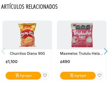
ARTÍCULOS RELACIONADOS
Churritos Diana 90G
Masmelos Trululu Helado De Fresa 54G
1,100
490
₡
₡
add_shopping_cart
add_shopping_cart
favorite_border
favorite_border
Agregar
Agregar