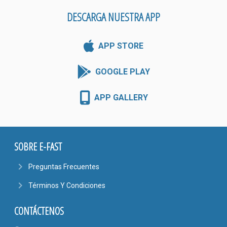
DESCARGA NUESTRA APP
APP STORE
GOOGLE PLAY
APP GALLERY
SOBRE E-FAST
navigate_next
Preguntas Frecuentes
navigate_next
Términos Y Condiciones
CONTÁCTENOS