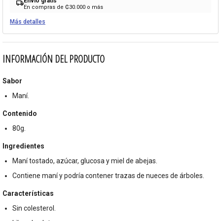
Envío gratis
local_shipping
En compras de ₡30.000 o más
Más detalles
INFORMACIÓN DEL PRODUCTO
Sabor
Maní.
Contenido
80g.
Ingredientes
Maní tostado, azúcar, glucosa y miel de abejas.
Contiene maní y podría contener trazas de nueces de árboles.
Características
Sin colesterol.