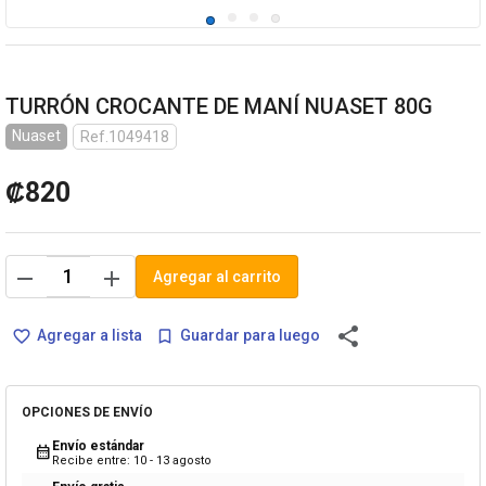
TURRÓN CROCANTE DE MANÍ NUASET 80G
Nuaset
Ref.1049418
₡820
remove
add
Agregar al carrito
share
Agregar a lista
Guardar para luego
favorite_border
bookmark_border
OPCIONES DE ENVÍO
Envío estándar
calendar_month
Recibe entre: 10 - 13 agosto