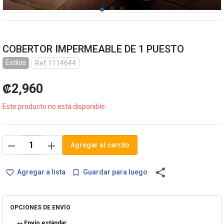
COBERTOR IMPERMEABLE DE 1 PUESTO
Estilos
Ref.1114644
₡2,960
Este producto no está disponible.
remove
add
Agregar al carrito
share
Agregar a lista
Guardar para luego
favorite_border
bookmark_border
OPCIONES DE ENVÍO
Envío estándar