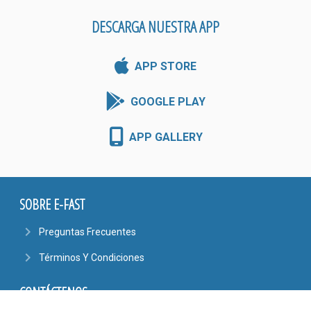
DESCARGA NUESTRA APP
APP STORE
GOOGLE PLAY
APP GALLERY
SOBRE E-FAST
navigate_next
Preguntas Frecuentes
navigate_next
Términos Y Condiciones
CONTÁCTENOS