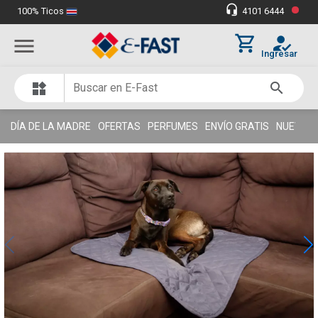
•
headset_mic
100% Ticos
4101 6444
Miles de clientes satisfechos
thumb_up
shopping_cart
how_to_reg
menu
Ingresar
search
widgets
DÍA DE LA MADRE
OFERTAS
PERFUMES
ENVÍO GRATIS
NUEVOS 