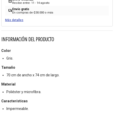
calendar_month
Recibe entre: 11 - 14 agosto
Envío gratis
local_shipping
En compras de ₡30.000 o más
Más detalles
INFORMACIÓN DEL PRODUCTO
Color
Gris.
Tamaño
70 cm de ancho x 74 cm de largo.
Material
Poliéster y microfibra.
Características
Impermeable.