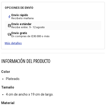
OPCIONES DE ENVÍO
Envío rápido
bolt
Recíbelo mañana
Envío estándar
calendar_month
Recibe entre: 9 - 12 agosto
Envío gratis
local_shipping
En compras de ₡30.000 o más
Más detalles
INFORMACIÓN DEL PRODUCTO
Color
Plateado.
Tamaño
4 cm de ancho x 19 cm de largo.
Material