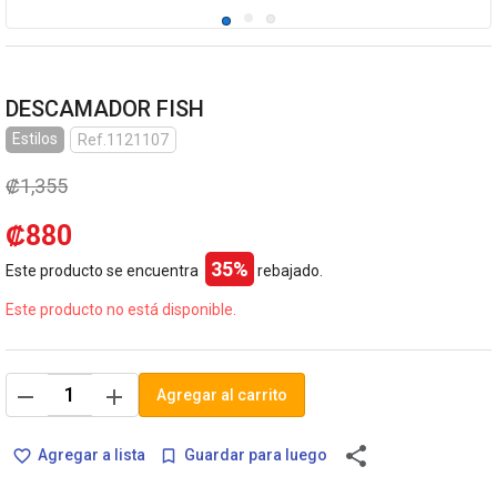
DESCAMADOR FISH
Estilos
Ref.1121107
₡1,355
₡880
35%
Este producto se encuentra
rebajado.
Este producto no está disponible.
remove
add
Agregar al carrito
share
Agregar a lista
Guardar para luego
favorite_border
bookmark_border