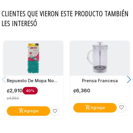
CLIENTES QUE VIERON ESTE PRODUCTO TAMBIÉN
LES INTERESÓ
Prensa Francesa
Repuesto De Mopa Novica Bettanin Alto Rendimiento
6,360
2,910
40%
₡
₡
4,850
₡
add_shopping_cart
favorite_border
Agregar
add_shopping_cart
favorite_border
Agregar