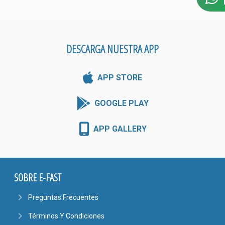
DESCARGA NUESTRA APP
APP STORE
GOOGLE PLAY
APP GALLERY
SOBRE E-FAST
navigate_next
Preguntas Frecuentes
navigate_next
Términos Y Condiciones