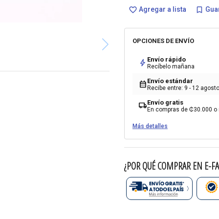
Agregar a lista
Guar
favorite_border
bookmark_border
OPCIONES DE ENVÍO
Envío rápido
bolt
Recíbelo mañana
Envío estándar
calendar_month
Recibe entre: 9 - 12 agost
Envío gratis
local_shipping
En compras de ₡30.000 o
Más detalles
¿POR QUÉ COMPRAR EN E-FA