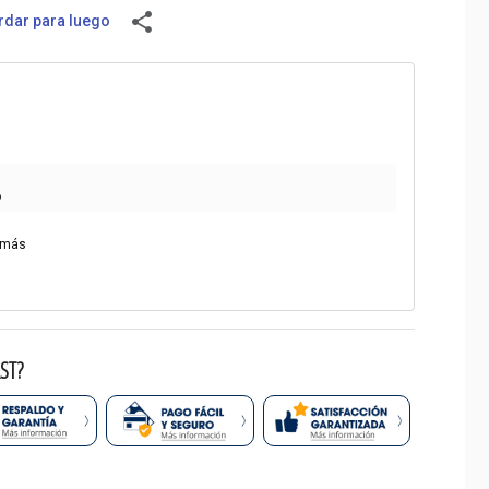
share
dar para luego
o
 más
ST?