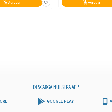
add_shopping_cart
add_shopping_cart
favorite_border
Agregar
Agregar
DESCARGA NUESTRA APP
ORE
GOOGLE PLAY