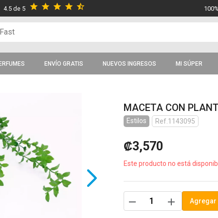
star
star
star
star
star_half
4.5 de 5
100%
ERFUMES
ENVÍO GRATIS
NUEVOS INGRESOS
MI SÚPER
MACETA CON PLANT
Estilos
Ref.1143095
₡3,570
Este producto no está disponib
remove
add
Agregar 