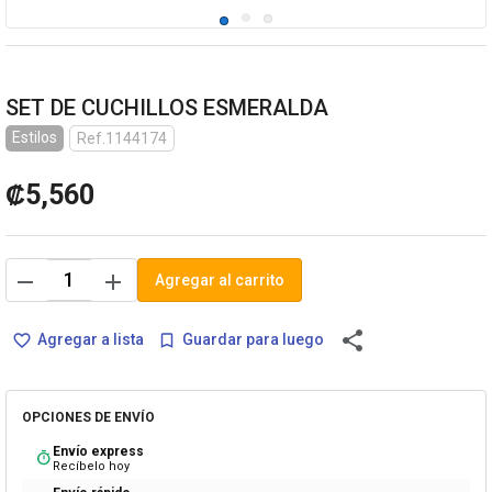
SET DE CUCHILLOS ESMERALDA
Estilos
Ref.1144174
₡5,560
remove
add
Agregar al carrito
share
Agregar a lista
Guardar para luego
favorite_border
bookmark_border
OPCIONES DE ENVÍO
Envío express
timer
Recíbelo hoy