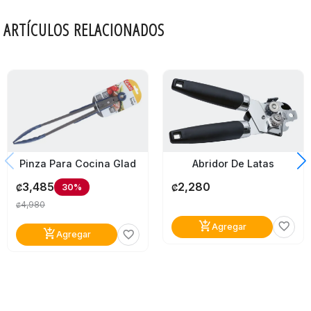
ARTÍCULOS RELACIONADOS
Abridor De Latas
Pinza Para Cocina Glad
2,280
3,485
30%
₡
₡
4,980
₡
add_shopping_cart
favorite_border
Agregar
add_shopping_cart
favorite_border
Agregar