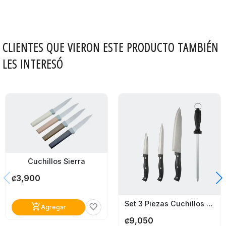
CLIENTES QUE VIERON ESTE PRODUCTO TAMBIÉN
LES INTERESÓ
Cuchillos Sierra
3,900
₡
Set 3 Piezas Cuchillos Y Chaira Hamilton Beach Acero Inoxidable
add_shopping_cart
favorite_border
Agregar
9,050
₡