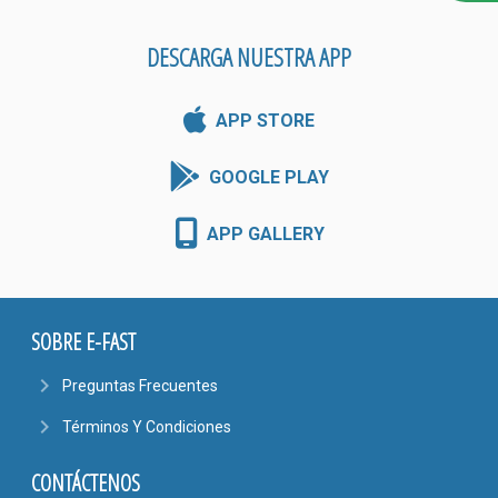
DESCARGA NUESTRA APP
APP STORE
GOOGLE PLAY
APP GALLERY
SOBRE E-FAST
navigate_next
Preguntas Frecuentes
navigate_next
Términos Y Condiciones
CONTÁCTENOS