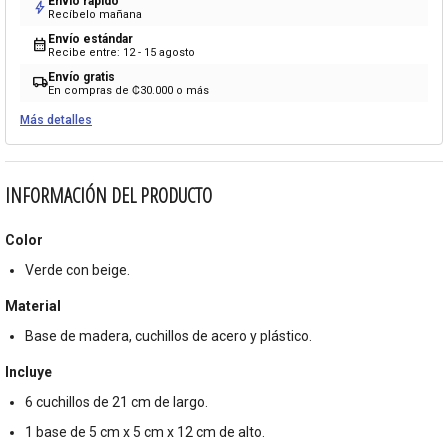
Envío rápido
bolt
Recíbelo mañana
Envío estándar
calendar_month
Recibe entre: 12 - 15 agosto
Envío gratis
local_shipping
En compras de ₡30.000 o más
Más detalles
INFORMACIÓN DEL PRODUCTO
Color
Verde con beige.
Material
Base de madera, cuchillos de acero y plástico.
Incluye
6 cuchillos de 21 cm de largo.
1 base de 5 cm x 5 cm x 12 cm de alto.