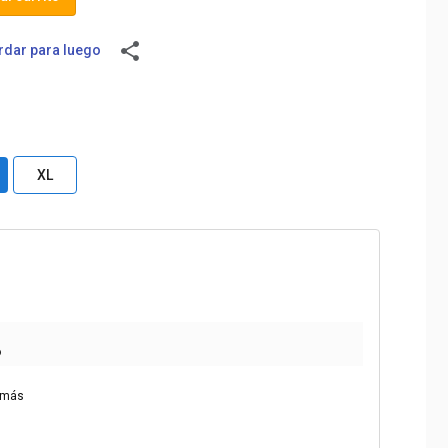
share
dar para luego
XL
o
 más