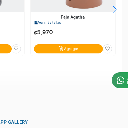
Faja Ágatha
Ver más tallas
widgets
5,970
₡
add_shopping_cart
favorite_border
favorite_border
Agregar
APP GALLERY