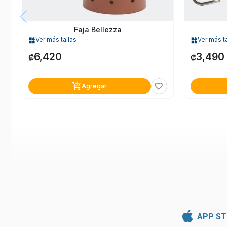
Faja Bellezza
Ver más tallas
Ver más ta
widgets
widgets
6,420
3,490
₡
₡
add_shopping_cart
favorite_border
Agregar
APP ST