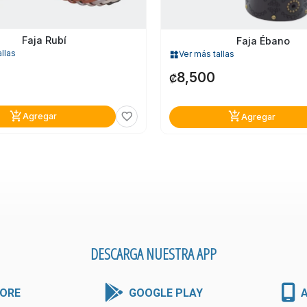
Faja Rubí
Faja Ébano
llas
Ver más tallas
widgets
8,500
₡
add_shopping_cart
add_shopping_cart
favorite_border
Agregar
Agregar
DESCARGA NUESTRA APP
ORE
GOOGLE PLAY