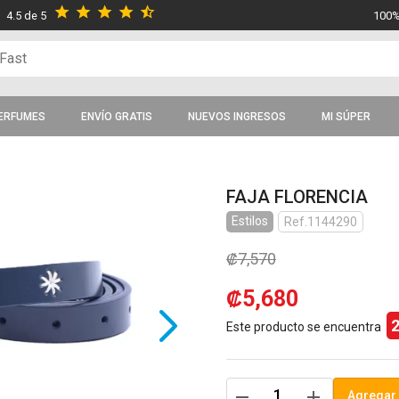
star
star
star
star
star_half
4.5 de 5
100%
ERFUMES
ENVÍO GRATIS
NUEVOS INGRESOS
MI SÚPER
FAJA FLORENCIA
Estilos
Ref.1144290
₡7,570
₡5,680
Este producto se encuentra
remove
add
Agregar 