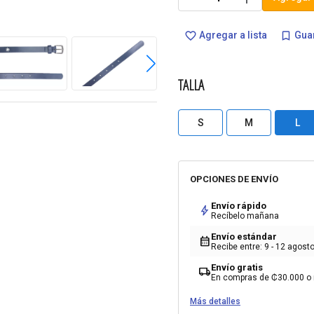
Agregar a lista
Guar
favorite_border
bookmark_border
TALLA
S
M
L
OPCIONES DE ENVÍO
Envío rápido
bolt
Recíbelo mañana
Envío estándar
calendar_month
Recibe entre: 9 - 12 agost
Envío gratis
local_shipping
En compras de ₡30.000 o
Más detalles