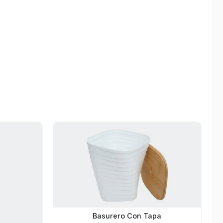
widg
₡
Basurero Con Tapa