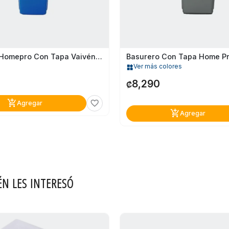
Basurero Homepro Con Tapa Vaivén 42 Litros Plástico Azul
Ver más colores
widgets
8,290
₡
add_shopping_cart
favorite_border
Agregar
add_shopping_cart
Agregar
ÉN LES INTERESÓ