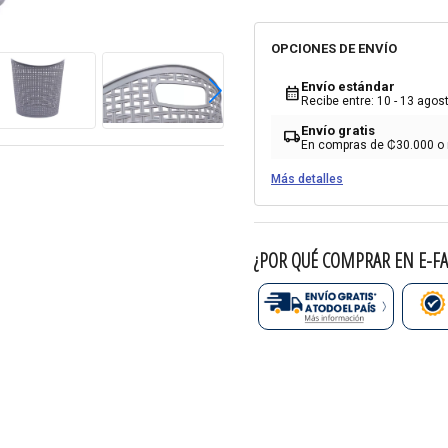
OPCIONES DE ENVÍO
Envío estándar
calendar_month
Recibe entre: 10 - 13 agos
Envío gratis
local_shipping
En compras de ₡30.000 o
Más detalles
¿POR QUÉ COMPRAR EN E-FA