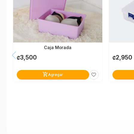
Caja Morada
3,500
2,950
₡
₡
add_shopping_cart
favorite_border
Agregar