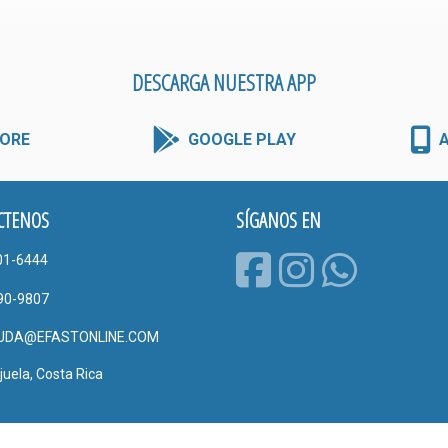
DESCARGA NUESTRA APP
ORE
GOOGLE PLAY
CTENOS
SÍGANOS EN
01-6444
90-9807
UDA@EFASTONLINE.COM
juela, Costa Rica
una marca registrada de Corporación CAEST S.A. © 2023 Derechos reservados.