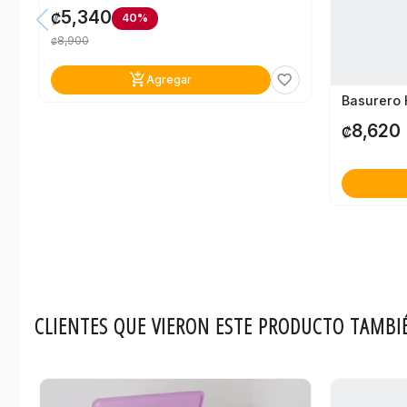
5,340
₡
40%
8,900
₡
add_shopping_cart
favorite_border
Agregar
8,620
₡
CLIENTES QUE VIERON ESTE PRODUCTO TAMBI