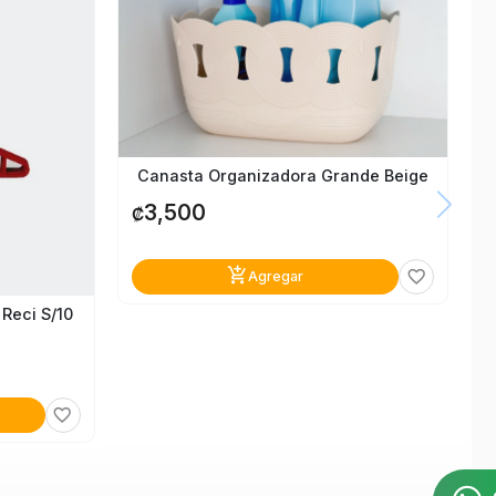
Canasta Organizadora Grande Beige
3,500
₡
add_shopping_cart
favorite_border
Agregar
Reci S/10
favorite_border