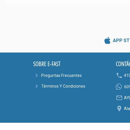
APP ST
SOBRE E-FAST
CONTÁ
navigate_next
phone
Preguntas Frecuentes
41
navigate_next
Términos Y Condiciones
60
mail_outline
AY
location_on
Ala
E-Fast es 