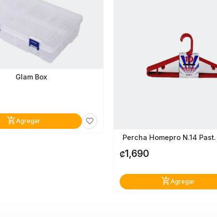
Glam Box
add_shopping_cart
favorite_border
Agregar
Percha Homepro N.14 Past. 
1,690
₡
add_shopping_cart
Agregar