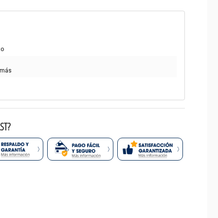
to
 más
ST?