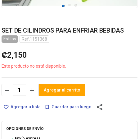
SET DE CILINDROS PARA ENFRIAR BEBIDAS
Estilos
Ref.1151368
₡2,150
Este producto no está disponible.
remove
add
Agregar al carrito
share
Agregar a lista
Guardar para luego
favorite_border
bookmark_border
OPCIONES DE ENVÍO
Envío express