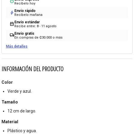
timer
Recíbelo hoy
Envío rápido
bolt
Recíbelo mañana
Envío estándar
calendar_month
Recibe entre: 8 - 11 agosto
Envío gratis
local_shipping
En compras de ₡30.000 o más
Más detalles
INFORMACIÓN DEL PRODUCTO
Color
Verde y azul.
Tamaño
12 cm de largo.
Material
Plástico y agua.