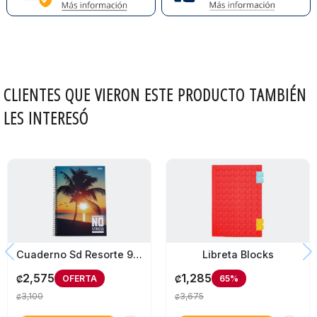
CLIENTES QUE VIERON ESTE PRODUCTO TAMBIÉN
LES INTERESÓ
Cuaderno Sd Resorte 96 Hojas Tapa Dura
Libreta Blocks
2,575
1,285
OFERTA
65%
₡
₡
3,100
3,675
₡
₡