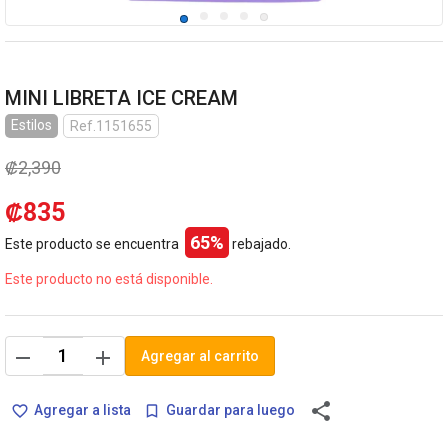
MINI LIBRETA ICE CREAM
Estilos
Ref.1151655
₡2,390
₡835
65%
Este producto se encuentra
rebajado.
Este producto no está disponible.
remove
add
Agregar al carrito
share
Agregar a lista
Guardar para luego
favorite_border
bookmark_border