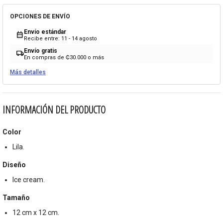
OPCIONES DE ENVÍO
Envío estándar
calendar_month
Recibe entre: 11 - 14 agosto
Envío gratis
local_shipping
En compras de ₡30.000 o más
Más detalles
INFORMACIÓN DEL PRODUCTO
Color
Lila.
Diseño
Ice cream.
Tamaño
12 cm x 12 cm.