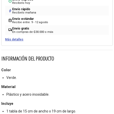
timer
Recíbelo hoy
Envío rápido
bolt
Recíbelo mañana
Envío estándar
calendar_month
Recibe entre: 9 - 12 agosto
Envío gratis
local_shipping
En compras de ₡30.000 o más
Más detalles
INFORMACIÓN DEL PRODUCTO
Color
Verde.
Material
Plástico y acero inoxidable.
Incluye
1 tabla de 15 cm de ancho x 19 cm de largo.