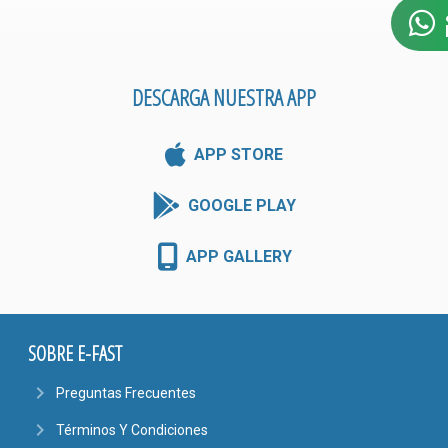
DESCARGA NUESTRA APP
APP STORE
GOOGLE PLAY
APP GALLERY
SOBRE E-FAST
navigate_next
Preguntas Frecuentes
navigate_next
Términos Y Condiciones