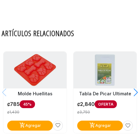
ARTÍCULOS RELACIONADOS
Molde Huellitas
Tabla De Picar Ultimate
785
2,840
45%
OFERTA
₡
₡
1,430
3,750
₡
₡
add_shopping_cart
add_shopping_cart
favorite_border
favorite_border
Agregar
Agregar