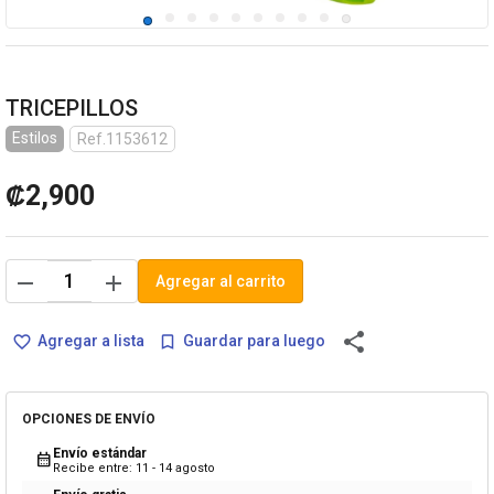
TRICEPILLOS
Estilos
Ref.1153612
₡2,900
remove
add
Agregar al carrito
share
Agregar a lista
Guardar para luego
favorite_border
bookmark_border
OPCIONES DE ENVÍO
Envío estándar
calendar_month
Recibe entre: 11 - 14 agosto