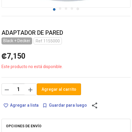
ADAPTADOR DE PARED
Black + Decker
Ref.1155000
₡7,150
Este producto no está disponible.
remove
add
Agregar al carrito
share
Agregar a lista
Guardar para luego
favorite_border
bookmark_border
OPCIONES DE ENVÍO