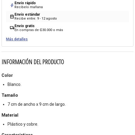
Envío rápido
bolt
Recíbelo mañana
Envío estándar
calendar_month
Recibe entre: 9 - 12 agosto
Envío gratis
local_shipping
En compras de ₡30.000 o más
Más detalles
INFORMACIÓN DEL PRODUCTO
Color
Blanco.
Tamaño
7 cm de ancho x 9 cm de largo.
Material
Plástico y cobre.
Características