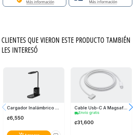
CLIENTES QUE VIERON ESTE PRODUCTO TAMBIÉN
LES INTERESÓ
Cable Usb-C A Magsafe 3 (2 M) Apple
Cargador Inalámbrico Con Lámpara Led X-Tech Xta-701
Envío gratis
local_shipping
6,550
₡
31,600
₡