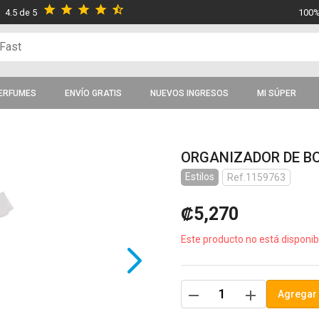
star
star
star
star
star_half
4.5 de 5
100%
ERFUMES
ENVÍO GRATIS
NUEVOS INGRESOS
MI SÚPER
ORGANIZADOR DE B
Estilos
Ref.1159763
₡5,270
Este producto no está disponib
remove
add
Agregar 