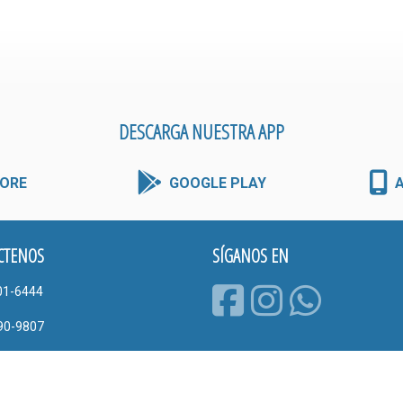
DESCARGA NUESTRA APP
ORE
GOOGLE PLAY
CTENOS
SÍGANOS EN
01-6444
90-9807
UDA@EFASTONLINE.COM
juela, Costa Rica