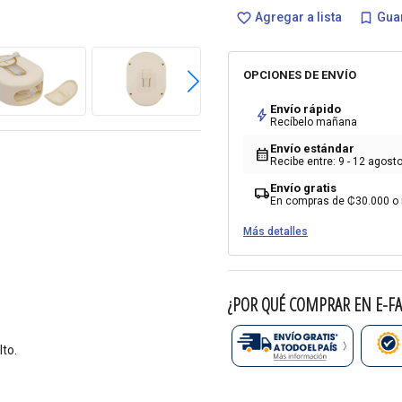
Agregar a lista
Guar
favorite_border
bookmark_border
OPCIONES DE ENVÍO
Envío rápido
bolt
Recíbelo mañana
Envío estándar
calendar_month
Recibe entre: 9 - 12 agost
Envío gratis
local_shipping
En compras de ₡30.000 o
Más detalles
¿POR QUÉ COMPRAR EN E-FA
to.