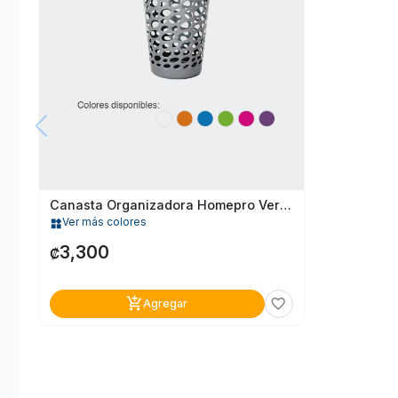
Canasta Organizadora Homepro Verde
Ver más colores
widgets
3,300
₡
add_shopping_cart
favorite_border
Agregar