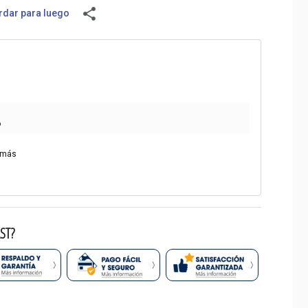
share
dar para luego
o
 más
ST?