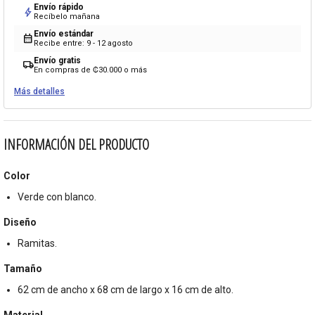
Envío rápido
bolt
Recíbelo mañana
Envío estándar
calendar_month
Recibe entre: 9 - 12 agosto
Envío gratis
local_shipping
En compras de ₡30.000 o más
Más detalles
INFORMACIÓN DEL PRODUCTO
Color
Verde con blanco.
Diseño
Ramitas.
Tamaño
62 cm de ancho x 68 cm de largo x 16 cm de alto.
Material