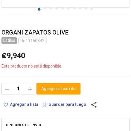
ORGANI ZAPATOS OLIVE
Estilos
Ref.1160842
₡9,940
Este producto no está disponible.
remove
add
Agregar al carrito
share
Agregar a lista
Guardar para luego
favorite_border
bookmark_border
OPCIONES DE ENVÍO