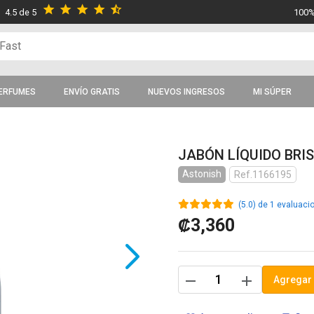
star
star
star
star
star_half
4.5 de 5
100%
ERFUMES
ENVÍO GRATIS
NUEVOS INGRESOS
MI SÚPER
JABÓN LÍQUIDO BRI
Astonish
Ref.1166195
(5.0) de 1 evaluaci
₡3,360
remove
add
Agregar 