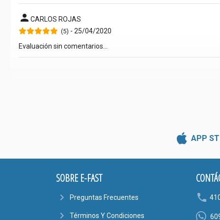
person
CARLOS ROJAS
- 25/04/2020
(5)
Evaluación sin comentarios...
APP ST
SOBRE E-FAST
CONTÁ
navigate_next
phone
Preguntas Frecuentes
41
navigate_next
Términos Y Condiciones
60