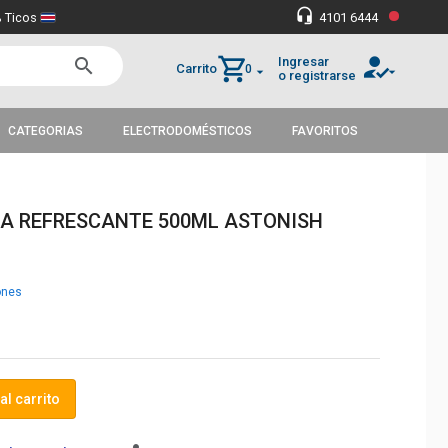
•
headset_mic
 Ticos
4101 6444
how_to_reg
shopping_cart
Ingresar
search
Carrito
0
arrow_drop_down
arrow_drop_down
o registrarse
CATEGORIAS
ELECTRODOMÉSTICOS
FAVORITOS
SA REFRESCANTE 500ML ASTONISH
ones
al carrito