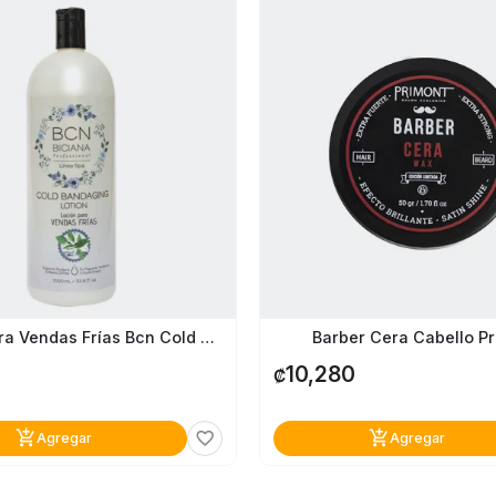
Loción Para Vendas Frías Bcn Cold Bandaging Lotion
Barber Cera Cabello Pr
0
10,280
₡
add_shopping_cart
add_shopping_cart
favorite_border
Agregar
Agregar