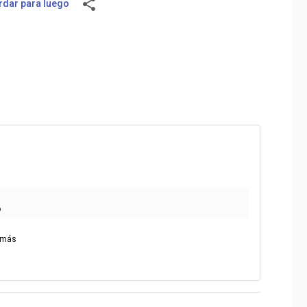
share
dar para luego
o
 más