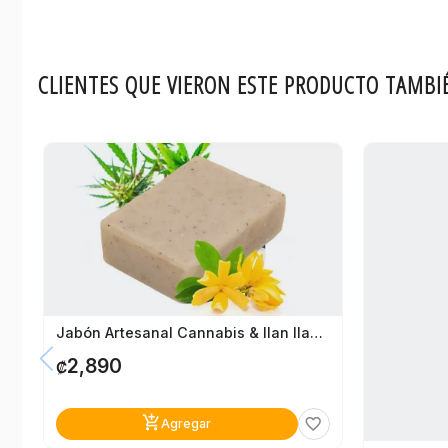
CLIENTES QUE VIERON ESTE PRODUCTO TAMBI
Jabón Artesanal Cannabis & Ilan Ilan Natural Spa
2,890
₡
add_shopping_cart
favorite_border
Agregar