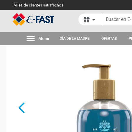
Miles de clientes satisfechos
widgets
arrow_drop_down
menu
Menú
DÍA DE LA MADRE
OFERTAS
P