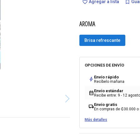
Agregar a lista
Guar
favorite_border
bookmark_border
AROMA
Brisa refrescante
OPCIONES DE ENVÍO
Envío rápido
bolt
Recíbelo mañana
Envío estándar
calendar_month
Recibe entre: 9 - 12 agost
Envío gratis
local_shipping
En compras de ₡30.000 o
Más detalles