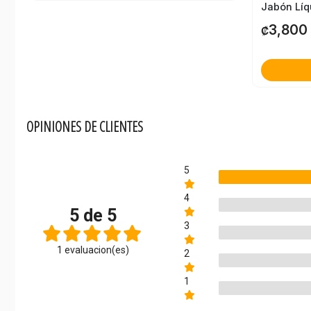
3,800
₡
OPINIONES DE CLIENTES
5
4
5 de 5
3
1 evaluacion(es)
2
1