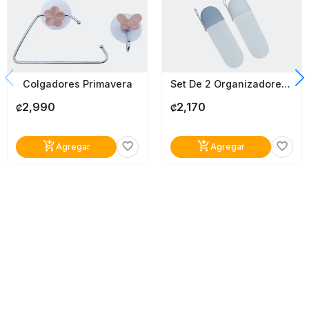
Colgadores Primavera
Set De 2 Organizadores De Cepillos
2,990
2,170
₡
₡
add_shopping_cart
add_shopping_cart
favorite_border
favorite_border
Agregar
Agregar