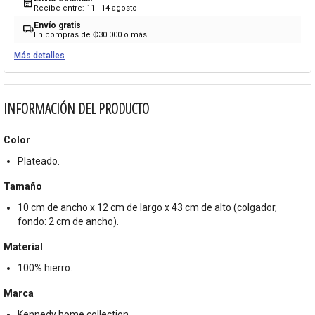
calendar_month
Recibe entre: 11 - 14 agosto
Envío gratis
local_shipping
En compras de ₡30.000 o más
Más detalles
INFORMACIÓN DEL PRODUCTO
Color
Plateado.
Tamaño
10 cm de ancho x 12 cm de largo x 43 cm de alto (colgador,
fondo: 2 cm de ancho).
Material
100% hierro.
Marca
Kennedy home collection.