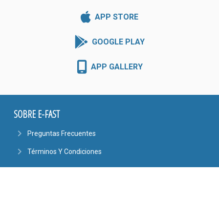
APP STORE
GOOGLE PLAY
APP GALLERY
SOBRE E-FAST
navigate_next
Preguntas Frecuentes
navigate_next
Términos Y Condiciones
CONTÁCTENOS
phone
4101-6444
6090-9807