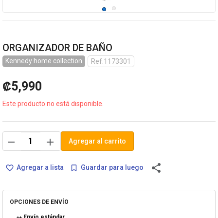
ORGANIZADOR DE BAÑO
Kennedy home collection
Ref.1173301
₡5,990
Este producto no está disponible.
remove
add
Agregar al carrito
share
Agregar a lista
Guardar para luego
favorite_border
bookmark_border
OPCIONES DE ENVÍO
Envío estándar