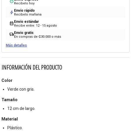
timer
Recíbelo hoy
Envío rápido
bolt
Recíbelo mañana
Envío estándar
calendar_month
Recibe entre: 12 - 15 agosto
Envío gratis
local_shipping
En compras de ₡30.000 o más
Más detalles
INFORMACIÓN DEL PRODUCTO
Color
Verde con gris.
Tamaño
12 cm de largo.
Material
Plástico.