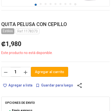
QUITA PELUSA CON CEPILLO
Estilos
Ref.1178373
₡1,980
Este producto no está disponible.
remove
add
Agregar al carrito
share
Agregar a lista
Guardar para luego
favorite_border
bookmark_border
OPCIONES DE ENVÍO
Envío express