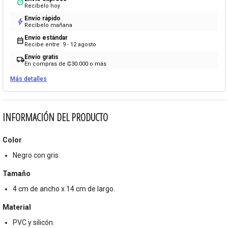
timer
Recíbelo hoy
Envío rápido
bolt
Recíbelo mañana
Envío estándar
calendar_month
Recibe entre: 9 - 12 agosto
Envío gratis
local_shipping
En compras de ₡30.000 o más
Más detalles
INFORMACIÓN DEL PRODUCTO
Color
Negro con gris.
Tamaño
4 cm de ancho x 14 cm de largo.
Material
PVC y silicón.