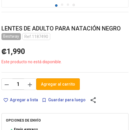
LENTES DE ADULTO PARA NATACIÓN NEGRO
Bestway
Ref.1187490
₡1,990
Este producto no está disponible.
remove
add
Agregar al carrito
share
Agregar a lista
Guardar para luego
favorite_border
bookmark_border
OPCIONES DE ENVÍO
Envío express