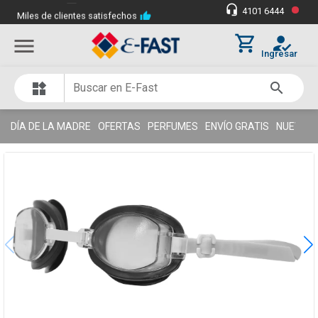
•
headset_mic
4101 6444
Miles de clientes satisfechos
thumb_up
shopping_cart
how_to_reg
menu
Ingresar
search
widgets
DÍA DE LA MADRE
OFERTAS
PERFUMES
ENVÍO GRATIS
NUEVOS 