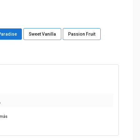
Paradise
Sweet Vanilla
Passion Fruit
o
 más