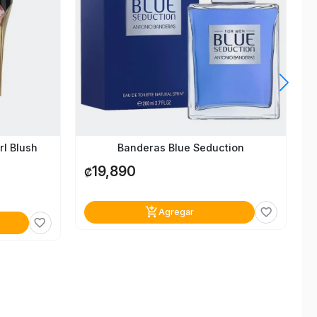
rl Blush
Banderas Blue Seduction
19,890
₡
add_shopping_cart
favorite_border
Agregar
favorite_border