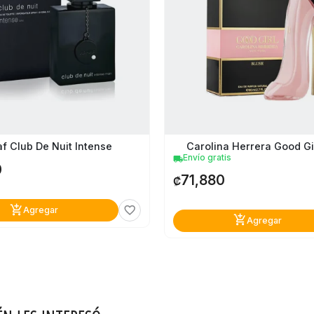
f Club De Nuit Intense
Carolina Herrera Good Gi
Envío gratis
local_shipping
0
71,880
₡
add_shopping_cart
favorite_border
Agregar
add_shopping_cart
Agregar