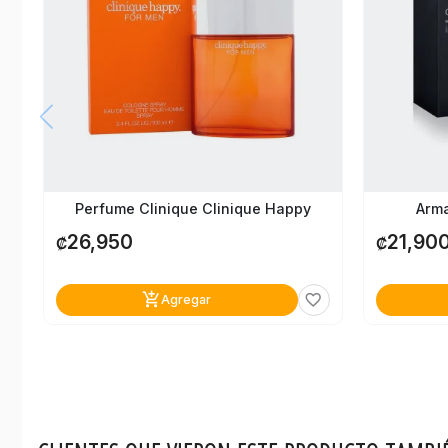
Perfume Clinique Clinique Happy
Arma
26,950
21,90
₡
₡
add_shopping_cart
favorite_border
Agregar