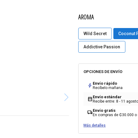
AROMA
Wild Secret
Coconut 
Addictive Passion
OPCIONES DE ENVÍO
Envío rápido
bolt
Recíbelo mañana
Envío estándar
calendar_month
Recibe entre: 8 - 11 agost
Envío gratis
local_shipping
En compras de ₡30.000 o
Más detalles