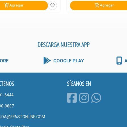
add_shopping_cart
add_shopping_cart
favorite_border
Agregar
Agregar
DESCARGA NUESTRA APP
ORE
GOOGLE PLAY
CTENOS
SÍGANOS EN
01-6444
90-9807
UDA@EFASTONLINE.COM