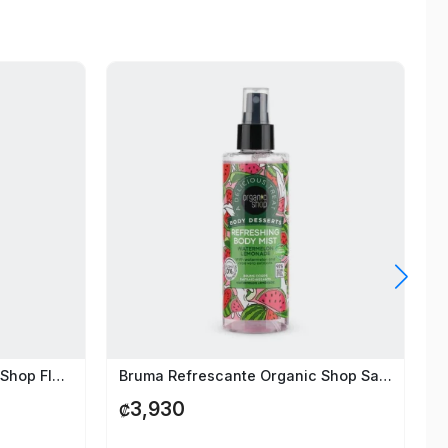
widg
Bruma Humectante Organic Shop Flores
Bruma Refrescante Organic Shop Sandia Limon
3,930
₡