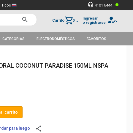
•
headset_mic
 Ticos
4101 6444
how_to_reg
shopping_cart
Ingresar
search
Carrito
0
arrow_drop_down
arrow_drop_down
o registrarse
CATEGORIAS
ELECTRODOMÉSTICOS
FAVORITOS
ORAL COCONUT PARADISE 150ML NSPA
al carrito
share
dar para luego