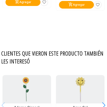
add_shopping_cart
favorite_border
Agregar
add_shopping_cart
favorite_border
Agregar
CLIENTES QUE VIERON ESTE PRODUCTO TAMBIÉN
LES INTERESÓ