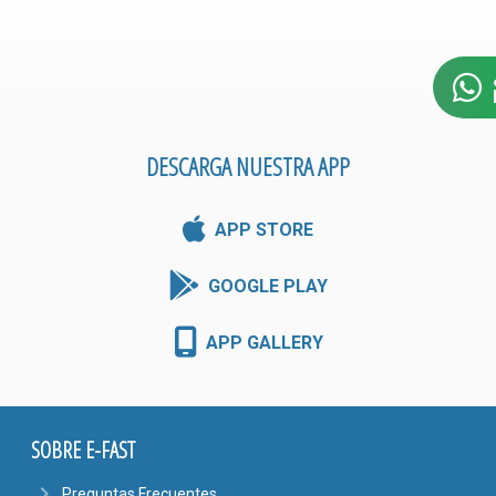
DESCARGA NUESTRA APP
APP STORE
GOOGLE PLAY
APP GALLERY
SOBRE E-FAST
navigate_next
Preguntas Frecuentes