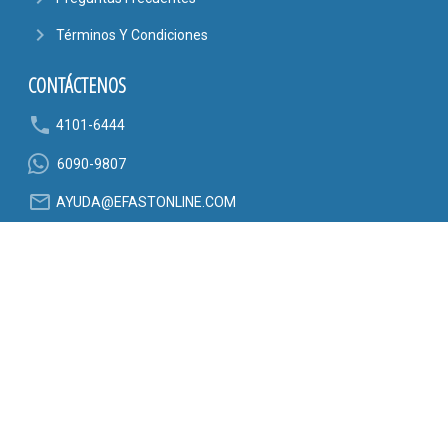
navigate_next
Términos Y Condiciones
CONTÁCTENOS
phone
4101-6444
6090-9807
mail_outline
AYUDA@EFASTONLINE.COM
location_on
Alajuela, Costa Rica
SÍGANOS EN