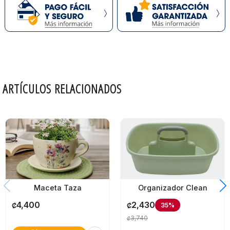
ARTÍCULOS RELACIONADOS
Maceta Taza
Organizador Clean
4,400
2,430
35%
₡
₡
3,740
₡