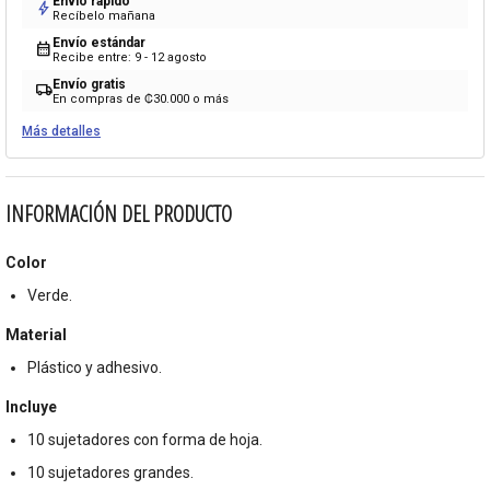
Envío rápido
bolt
Recíbelo mañana
Envío estándar
calendar_month
Recibe entre: 9 - 12 agosto
Envío gratis
local_shipping
En compras de ₡30.000 o más
Más detalles
INFORMACIÓN DEL PRODUCTO
Color
Verde.
Material
Plástico y adhesivo.
Incluye
10 sujetadores con forma de hoja.
10 sujetadores grandes.