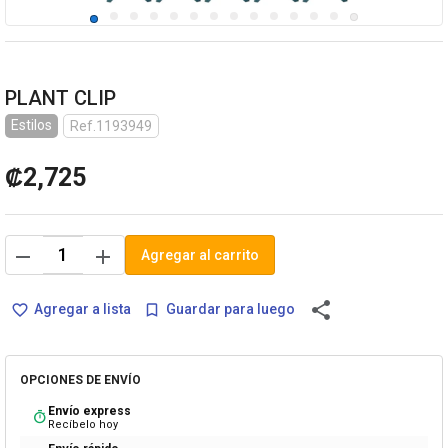
PLANT CLIP
Estilos
Ref.1193949
₡2,725
remove
add
Agregar al carrito
share
Agregar a lista
Guardar para luego
favorite_border
bookmark_border
OPCIONES DE ENVÍO
Envío express
timer
Recíbelo hoy