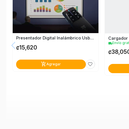
Presentador Digital Inalámbrico Usb Klip Xtreme
Envío grat
local_shipping
15,620
₡
38,05
₡
add_shopping_cart
favorite_border
Agregar