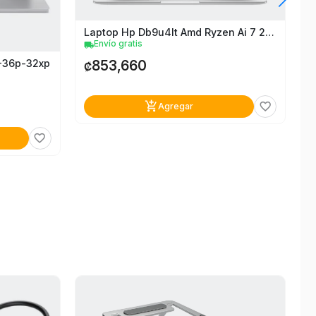
Laptop Hp Db9u4lt Amd Ryzen Ai 7 250
Envío gratis
local_shipping
853,660
5-36p-32xp
₡
add_shopping_cart
favorite_border
Agregar
favorite_border
local_shi