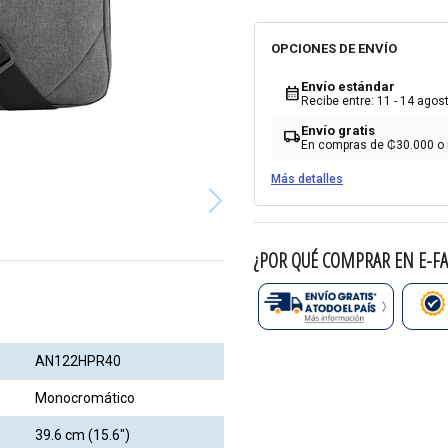
OPCIONES DE ENVÍO
Envío estándar
calendar_month
Recibe entre: 11 - 14 agos
Envío gratis
local_shipping
En compras de ₡30.000 o
Más detalles
¿POR QUÉ COMPRAR EN E-FA
AN122HPR40
Monocromático
39.6 cm (15.6")