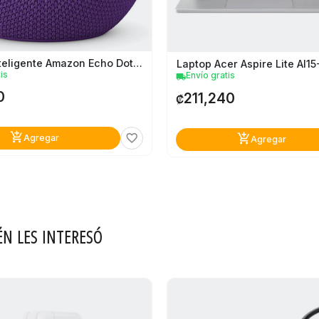
Altavoz Inteligente Amazon Echo Dot Max
Laptop Acer Aspire Lite Al1
is
Envío gratis
local_shipping
0
211,240
₡
add_shopping_cart
favorite_border
add_shopping_cart
Agregar
Agregar
ÉN LES INTERESÓ