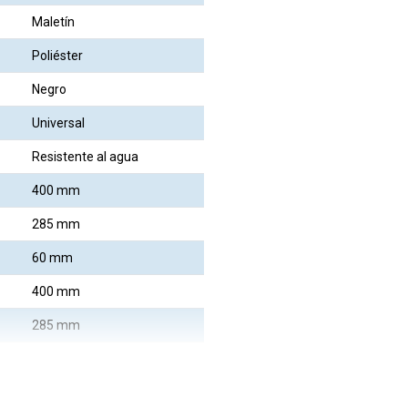
Maletín
Poliéster
Negro
Universal
Resistente al agua
400 mm
285 mm
60 mm
400 mm
285 mm
60 mm
300 g