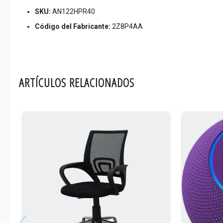
Código de Sistema de Armonización (SA):
SKU:
AN122HPR40
Código del Fabricante:
2Z8P4AA
Garantía:
Marca
ARTÍCULOS RELACIONADOS