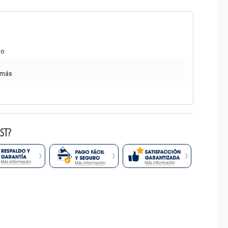
to
 más
ST?