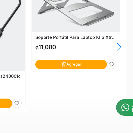
Soporte Portátil Para Laptop Klip Xtreme Kas-001
11,080
₡
add_shopping_cart
favorite_border
Agregar
1s240001c
favorite_border