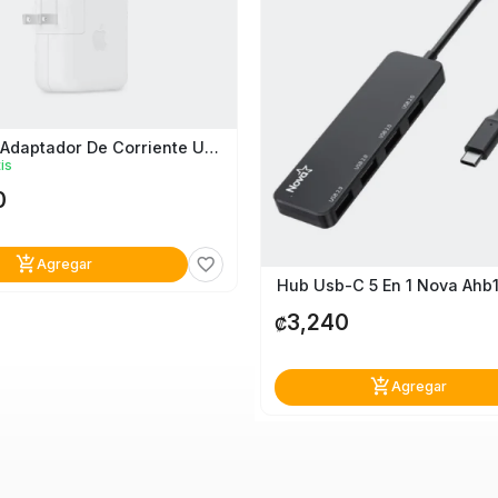
Cargador Adaptador De Corriente Usb-C Apple 70W
is
0
add_shopping_cart
favorite_border
Agregar
Hub Usb-C 5 En 1 Nova Ahb
3,240
₡
add_shopping_cart
Agregar