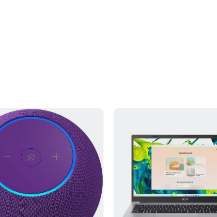
84733080
1 Año
HP