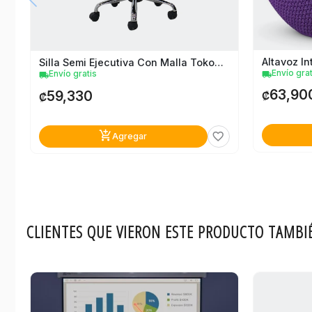
Silla Semi Ejecutiva Con Malla Tokoa Negra
Envío grat
Envío gratis
local_shipping
local_shipping
63,90
59,330
₡
₡
add_shopping_cart
favorite_border
Agregar
CLIENTES QUE VIERON ESTE PRODUCTO TAMBI