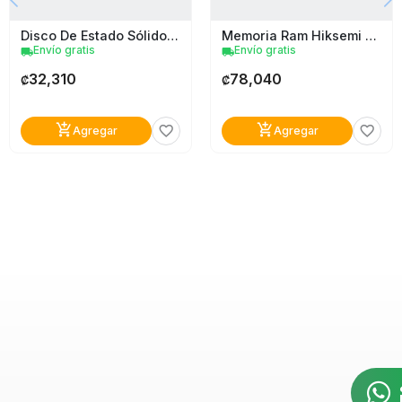
Disco De Estado Sólido Interno Patriot P210 256Gb Sata Iii 2.5"
Memoria Ram Hiksemi Hsc416u32c2 16Gb Ddr4 3200 Mt/s
Envío gratis
Envío gratis
local_shipping
local_shipping
32,310
78,040
₡
₡
add_shopping_cart
add_shopping_cart
favorite_border
favorite_border
Agregar
Agregar