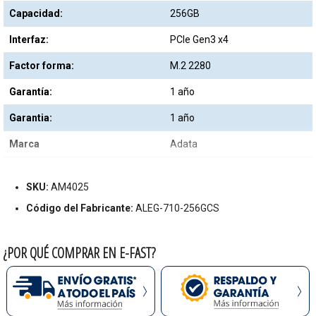
Capacidad:
256GB
Interfaz:
PCIe Gen3 x4
Factor forma:
M.2 2280
Garantía:
1 año
Garantia:
1 año
Marca
Adata
SKU:
AM4025
Código del Fabricante:
ALEG-710-256GCS
¿POR QUÉ COMPRAR EN E-FAST?