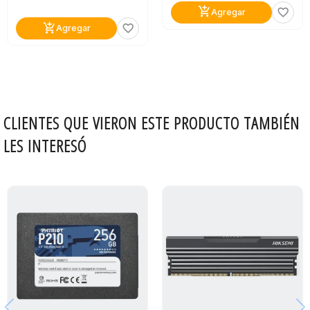
add_shopping_cart
favorite_border
Agregar
add_shopping_cart
favorite_border
Agregar
CLIENTES QUE VIERON ESTE PRODUCTO TAMBIÉN
LES INTERESÓ