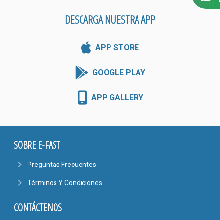
DESCARGA NUESTRA APP
APP STORE
GOOGLE PLAY
APP GALLERY
SOBRE E-FAST
navigate_next
Preguntas Frecuentes
navigate_next
Términos Y Condiciones
CONTÁCTENOS