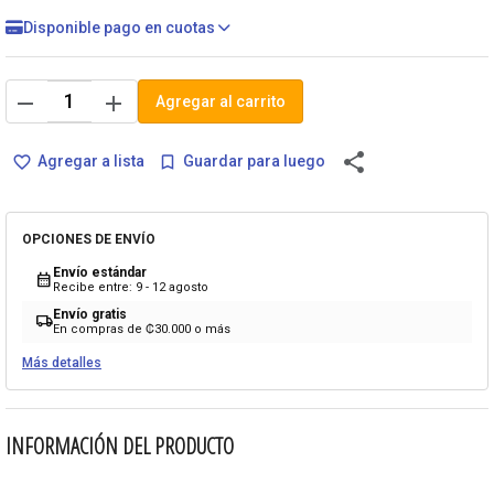
Disponible pago en cuotas
remove
add
Agregar al carrito
share
Agregar a lista
Guardar para luego
favorite_border
bookmark_border
OPCIONES DE ENVÍO
Envío estándar
calendar_month
Recibe entre: 9 - 12 agosto
Envío gratis
local_shipping
En compras de ₡30.000 o más
Más detalles
INFORMACIÓN DEL PRODUCTO