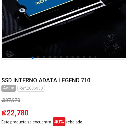
SSD INTERNO ADATA LEGEND 710
Adata
Ref.2006950
₡37,970
₡22,780
40%
Este producto se encuentra
rebajado.