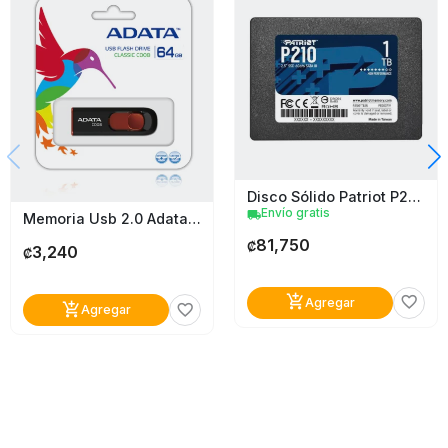
Disco Sólido Patriot P210 1Tb
Envío gratis
local_shipping
Memoria Usb 2.0 Adata Ac008
81,750
₡
3,240
₡
add_shopping_cart
favorite_border
Agregar
add_shopping_cart
favorite_border
Agregar