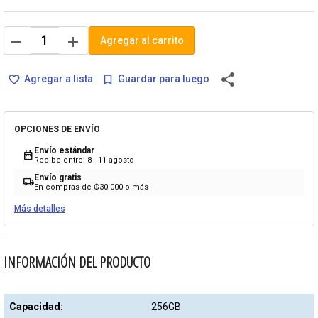
remove
add
Agregar al carrito
share
Agregar a lista
Guardar para luego
favorite_border
bookmark_border
OPCIONES DE ENVÍO
Envío estándar
calendar_month
Recibe entre: 8 - 11 agosto
Envío gratis
local_shipping
En compras de ₡30.000 o más
Más detalles
INFORMACIÓN DEL PRODUCTO
Capacidad:
256GB