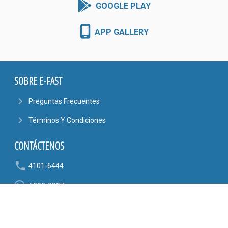
GOOGLE PLAY
APP GALLERY
SOBRE E-FAST
navigate_next
Preguntas Frecuentes
navigate_next
Términos Y Condiciones
CONTÁCTENOS
phone
4101-6444
6090-9807
mail_outline
AYUDA@EFASTONLINE.COM
location_on
Alajuela, Costa Rica