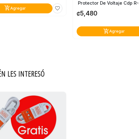
Protector De Voltaje Cdp 
add_shopping_cart
favorite_border
Agregar
5,480
₡
add_shopping_cart
Agregar
ÉN LES INTERESÓ