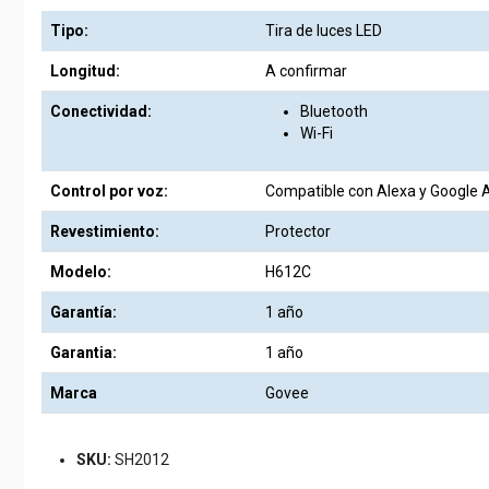
Tipo:
Tira de luces LED
Longitud:
A confirmar
Conectividad:
Bluetooth
Wi-Fi
Control por voz:
Compatible con Alexa y Google 
Revestimiento:
Protector
Modelo:
H612C
Garantía:
1 año
Garantia:
1 año
Marca
Govee
SKU:
SH2012