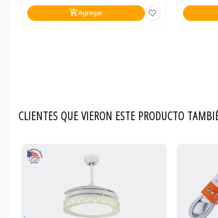
add_shopping_cart
favorite_border
Agregar
CLIENTES QUE VIERON ESTE PRODUCTO TAMBI