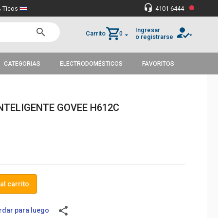
•
headset_mic
 Ticos
4101 6444
how_to_reg
shopping_cart
Ingresar
search
Carrito
0
arrow_drop_down
arrow_drop_down
o registrarse
CATEGORIAS
ELECTRODOMÉSTICOS
FAVORITOS
INTELIGENTE GOVEE H612C
al carrito
share
dar para luego