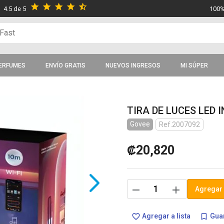
star
star
star
star
star_half
4.5 de 5
100%
ERFUMES
ENVÍO GRATIS
NUEVOS INGRESOS
MI SÚPER
TIRA DE LUCES LED 
Govee
Ref.2007092
₡20,820
remove
add
Agregar 
Agregar a lista
Guar
favorite_border
bookmark_border