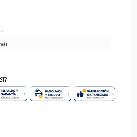
to
 más
ST?