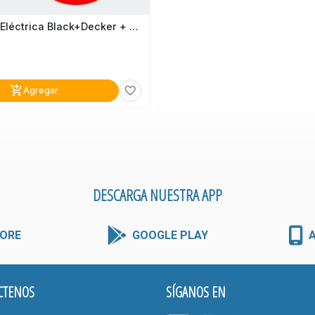
Extensión Eléctrica Black+decker + Gratis Extensión
add_shopping_cart
favorite_border
Agregar
DESCARGA NUESTRA APP
ORE
GOOGLE PLAY
CTENOS
SÍGANOS EN