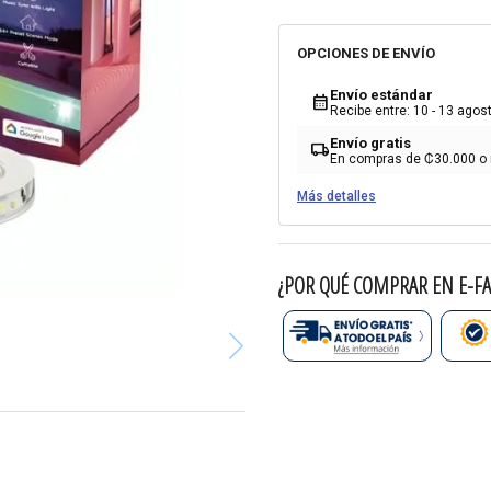
OPCIONES DE ENVÍO
Envío estándar
calendar_month
Recibe entre: 10 - 13 agos
Envío gratis
local_shipping
En compras de ₡30.000 o
Más detalles
¿POR QUÉ COMPRAR EN E-FA