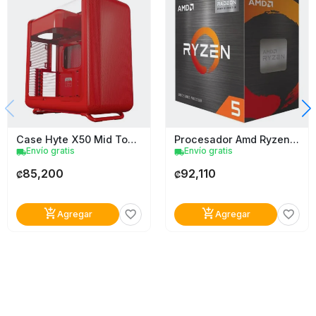
Case Hyte X50 Mid Tower
Procesador Amd Ryzen 5 5600Gt
Envío gratis
Envío gratis
local_shipping
local_shipping
85,200
92,110
₡
₡
add_shopping_cart
add_shopping_cart
favorite_border
favorite_border
Agregar
Agregar