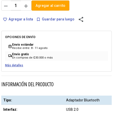
remove
add
Agregar al carrito
share
Agregar a lista
Guardar para luego
favorite_border
bookmark_border
OPCIONES DE ENVÍO
Envío estándar
calendar_month
Recibe entre: 8 - 11 agosto
Envío gratis
local_shipping
En compras de ₡30.000 o más
Más detalles
INFORMACIÓN DEL PRODUCTO
Tipo:
Adaptador Bluetooth
Interfaz:
USB 2.0