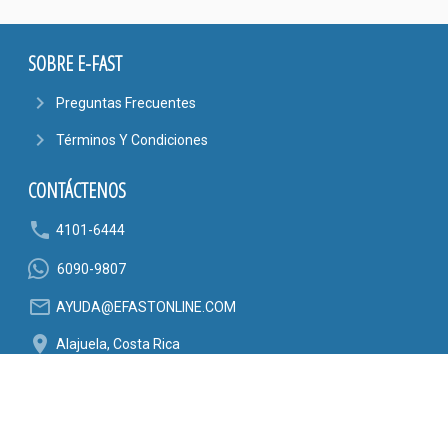
SOBRE E-FAST
navigate_next
Preguntas Frecuentes
navigate_next
Términos Y Condiciones
CONTÁCTENOS
phone
4101-6444
6090-9807
mail_outline
AYUDA@EFASTONLINE.COM
location_on
Alajuela, Costa Rica
SÍGANOS EN