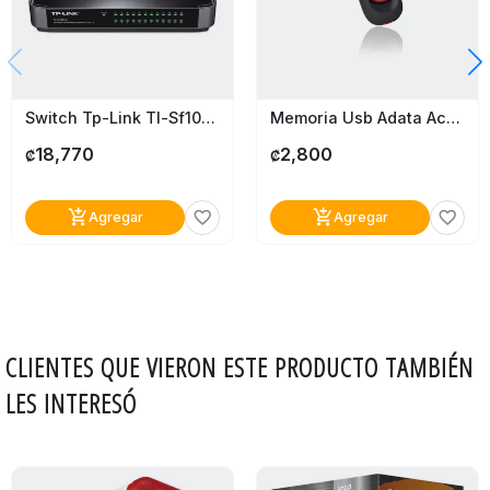
Switch Tp-Link Tl-Sf1024m
Memoria Usb Adata Ac008 32Gb
18,770
2,800
₡
₡
add_shopping_cart
add_shopping_cart
favorite_border
favorite_border
Agregar
Agregar
CLIENTES QUE VIERON ESTE PRODUCTO TAMBIÉN
LES INTERESÓ