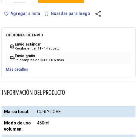
share
Agregar a lista
Guardar para luego
favorite_border
bookmark_border
OPCIONES DE ENVÍO
Envío estándar
calendar_month
Recibe entre: 11 - 14 agosto
Envío gratis
local_shipping
En compras de ₡30.000 o más
Más detalles
INFORMACIÓN DEL PRODUCTO
Marca local:
CURLY LOVE
Modo de uso
450ml
volumen: