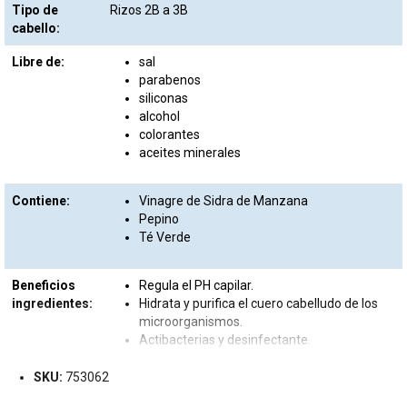
Tipo de
Rizos 2B a 3B
cabello:
Libre de:
sal
parabenos
siliconas
alcohol
colorantes
aceites minerales
Contiene:
Vinagre de Sidra de Manzana
Pepino
Té Verde
Beneficios
Regula el PH capilar.
ingredientes:
Hidrata y purifica el cuero cabelludo de los
microorganismos.
Actibacterias y desinfectante.
SKU:
753062
Objetivo
Limpiar y regenerar el cuero cabelludo
producto:
eliminando residuos de productos de