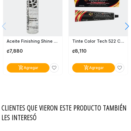
Aceite Finishing Shine En Spray Biciana Professional 120Ml
Tinte Color Tech 522 Caoba Nacarado Intenso Permanente
7,880
8,110
₡
₡
add_shopping_cart
add_shopping_cart
favorite_border
favorite_border
Agregar
Agregar
CLIENTES QUE VIERON ESTE PRODUCTO TAMBIÉN
LES INTERESÓ