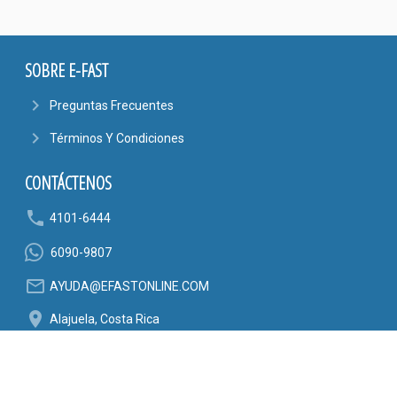
SOBRE E-FAST
navigate_next
Preguntas Frecuentes
navigate_next
Términos Y Condiciones
CONTÁCTENOS
phone
4101-6444
6090-9807
mail_outline
AYUDA@EFASTONLINE.COM
location_on
Alajuela, Costa Rica
SÍGANOS EN