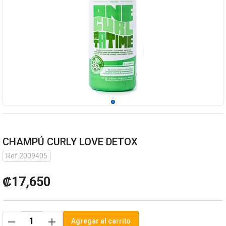
CHAMPÚ CURLY LOVE DETOX
Ref.2009405
₡17,650
remove
add
Agregar al carrito