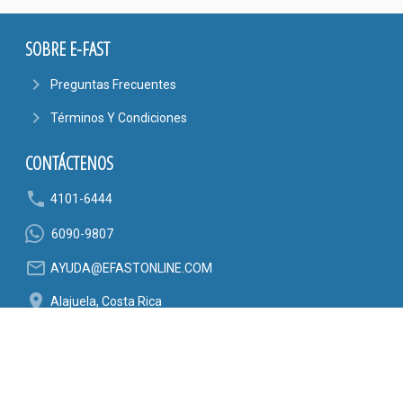
SOBRE E-FAST
navigate_next
Preguntas Frecuentes
navigate_next
Términos Y Condiciones
CONTÁCTENOS
phone
4101-6444
6090-9807
mail_outline
AYUDA@EFASTONLINE.COM
location_on
Alajuela, Costa Rica
SÍGANOS EN