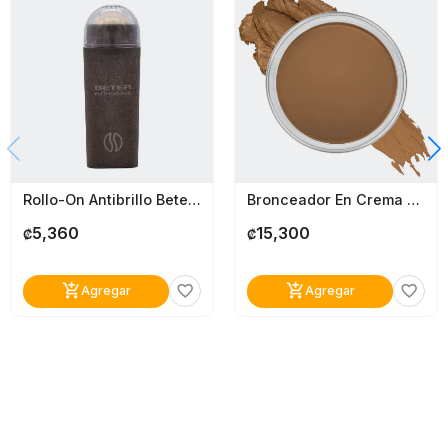
Rollo-On Antibrillo Beter Piedra Volcánica
Bronceador En Crema Toasted Almond Palladio
5,360
15,300
₡
₡
add_shopping_cart
add_shopping_cart
favorite_border
favorite_border
Agregar
Agregar