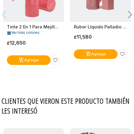
Tinte 2 En 1 Para Mejillas Y Labios Palladio Sweetheart
Rubor Líquido Palladio Dainty
Ver más colores
widgets
11,580
₡
12,650
₡
add_shopping_cart
favorite_border
Agregar
add_shopping_cart
favorite_border
Agregar
CLIENTES QUE VIERON ESTE PRODUCTO TAMBIÉN
LES INTERESÓ