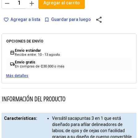
remove
add
Agregar al carrito
share
Agregar a lista
Guardar para luego
favorite_border
bookmark_border
OPCIONES DE ENVÍO
Envío estándar
calendar_month
Recibe entre: 10 - 13 agosto
Envío gratis
local_shipping
En compras de ₡30.000 o más
Más detalles
INFORMACIÓN DEL PRODUCTO
Características:
Versátil sacapuntas 3 en 1 que está
diseñado para afilar delineadores de
labios; de ojos y de cejas con facilidad
gracias a su diseño de cuerpo convertible