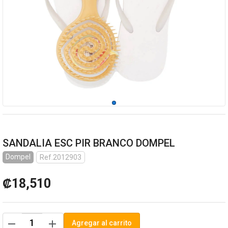
SANDALIA ESC PIR BRANCO DOMPEL
Dompel
Ref.2012903
₡18,510
remove
add
Agregar al carrito