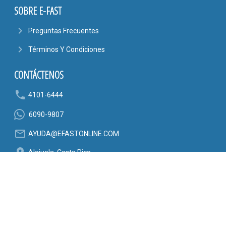
SOBRE E-FAST
navigate_next
Preguntas Frecuentes
navigate_next
Términos Y Condiciones
CONTÁCTENOS
phone
4101-6444
6090-9807
mail_outline
AYUDA@EFASTONLINE.COM
location_on
Alajuela, Costa Rica
SÍGANOS EN