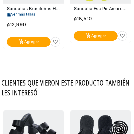
Sandalias Brasileñas Havaianas Para Mujer
Sandalia Esc Pir Amarelo 11/12 Dompel
Ver más tallas
widgets
18,510
₡
12,990
₡
add_shopping_cart
favorite_border
Agregar
add_shopping_cart
favorite_border
Agregar
CLIENTES QUE VIERON ESTE PRODUCTO TAMBIÉN
LES INTERESÓ