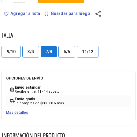
share
Agregar a lista
Guardar para luego
favorite_border
bookmark_border
TALLA
9/10
3/4
7/8
5/6
11/12
OPCIONES DE ENVÍO
Envío estándar
calendar_month
Recibe entre: 11 - 14 agosto
Envío gratis
local_shipping
En compras de ₡30.000 o más
Más detalles
INFORMACIÓN DEL PRODUCTO