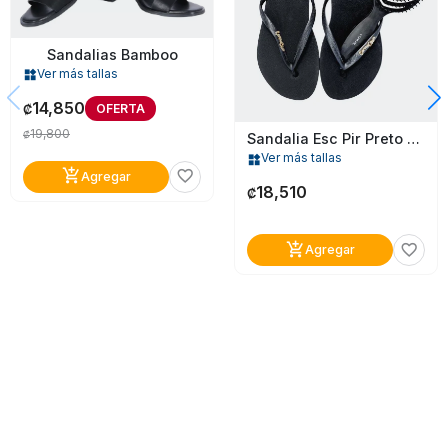
Sandalias Bamboo
Ver más tallas
widgets
14,850
OFERTA
₡
19,800
₡
Sandalia Esc Pir Preto 5/6 Dompel
Ver más tallas
widgets
add_shopping_cart
favorite_border
Agregar
18,510
₡
add_shopping_cart
favorite_border
Agregar