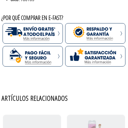
Tono:
05 Bronze Shimmer
Acabado:
brillante
¿POR QUÉ COMPRAR EN E-FAST?
Formula:
cremosa
resistente al agua
antiarrugas
modulable
Ingredientes
vitamina C
clave:
vitamina E
Presentacion:
1.2 GR
Etica:
sin crueldad animal
vegano
ARTÍCULOS RELACIONADOS
Libre de:
parabenos
gluten