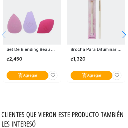
Marca
Palladio
Set De Blending Beau Visage
Brocha Para Difuminar Beau Visage Brocha Para Difuminar Beau Visage
2,450
1,320
₡
₡
add_shopping_cart
add_shopping_cart
favorite_border
favorite_border
Agregar
Agregar
CLIENTES QUE VIERON ESTE PRODUCTO TAMBIÉN
LES INTERESÓ