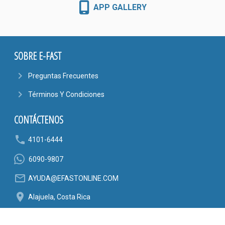
APP GALLERY
SOBRE E-FAST
navigate_next
Preguntas Frecuentes
navigate_next
Términos Y Condiciones
CONTÁCTENOS
phone
4101-6444
6090-9807
mail_outline
AYUDA@EFASTONLINE.COM
location_on
Alajuela, Costa Rica
SÍGANOS EN