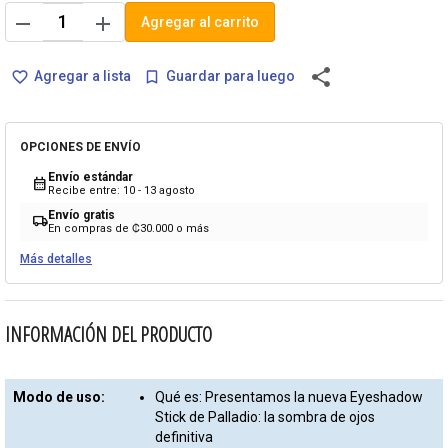
remove
add
Agregar al carrito
share
Agregar a lista
Guardar para luego
favorite_border
bookmark_border
OPCIONES DE ENVÍO
Envío estándar
calendar_month
Recibe entre: 10 - 13 agosto
Envío gratis
local_shipping
En compras de ₡30.000 o más
Más detalles
INFORMACIÓN DEL PRODUCTO
Modo de uso:
Qué es: Presentamos la nueva Eyeshadow
Stick de Palladio: la sombra de ojos
definitiva