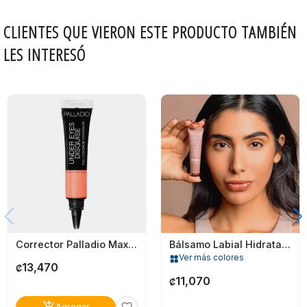
CLIENTES QUE VIERON ESTE PRODUCTO TAMBIÉN
LES INTERESÓ
Corrector Palladio Max Cobertura Peach Pct12
Bálsamo Labial Hidratante De Mantequilla Palladio 02 Caramel Glaze
Ver más colores
widgets
13,470
₡
11,070
₡
add_shopping_cart
Agregar