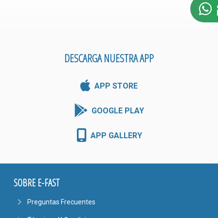
DESCARGA NUESTRA APP
APP STORE
GOOGLE PLAY
APP GALLERY
SOBRE E-FAST
navigate_next
Preguntas Frecuentes