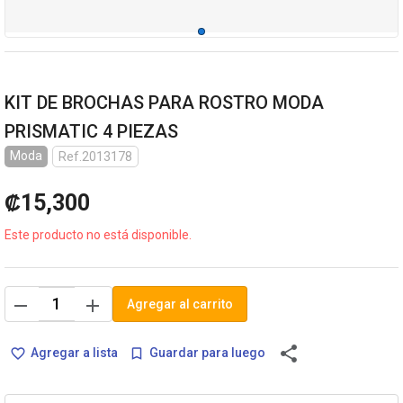
KIT DE BROCHAS PARA ROSTRO MODA
PRISMATIC 4 PIEZAS
Moda
Ref.2013178
₡15,300
Este producto no está disponible.
remove
add
Agregar al carrito
share
Agregar a lista
Guardar para luego
favorite_border
bookmark_border