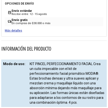
OPCIONES DE ENVÍO
Envío estándar
calendar_month
Recibe entre: 12 - 15 agosto
Envío gratis
local_shipping
En compras de ₡30.000 o más
Más detalles
INFORMACIÓN DEL PRODUCTO
Modo de uso:
KIT PINCEL PERFECCIONAMIENTO FACIAL Crea
un cutis impecable con el kit de
perfeccionamiento facial prismático MODA®.
Estas brochas densas y ultra suaves aplican y
mezclan crema y maquillaje líquido con una
absorción mínima dejando más maquillaje para
su aplicación. Las formas únicas están diseñadas
para adaptarse a los contornos de su rostro para
una combinación óptima. 4 pcs.