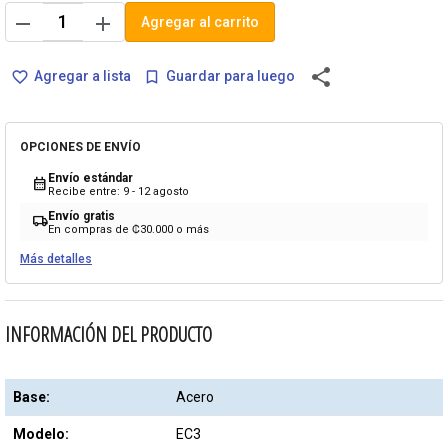
remove
add
Agregar al carrito
share
Agregar a lista
Guardar para luego
favorite_border
bookmark_border
OPCIONES DE ENVÍO
Envío estándar
calendar_month
Recibe entre: 9 - 12 agosto
Envío gratis
local_shipping
En compras de ₡30.000 o más
Más detalles
INFORMACIÓN DEL PRODUCTO
Base:
Acero
Modelo:
EC3