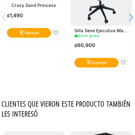
Crazy Sand Princess
1,490
₡
Silla Semi Ejecutiva Malla Negra Tokoa
add_shopping_cart
favorite_border
Agregar
Envío gratis
local_shipping
60,900
₡
add_shopping_cart
favorite_border
Agregar
CLIENTES QUE VIERON ESTE PRODUCTO TAMBIÉN
LES INTERESÓ