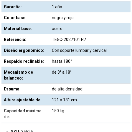
Garantía:
1 año
Color base:
negro y rojo
Material base:
acero
Referencia:
TEGC-2027101.R7
Diseño ergonómico:
Con soporte lumbar y cervical
Respaldo reclinable:
hasta 180°
Mecanismo de
de 3° a 18°
balanceo:
Espuma:
de alta densidad
Altura ajustable de:
121 a 131 cm
Capacidad máxima
150 kg
de:
General:
Estructura y base de acero
SKU:
35525