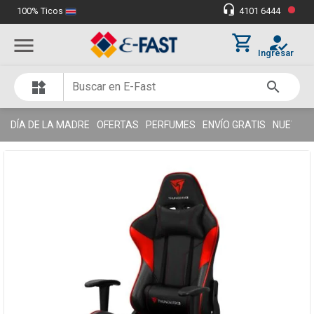
•
headset_mic
100% Ticos
4101 6444
Miles de clientes satisfechos
thumb_up
shopping_cart
how_to_reg
menu
Ingresar
search
widgets
DÍA DE LA MADRE
OFERTAS
PERFUMES
ENVÍO GRATIS
NUEVOS 