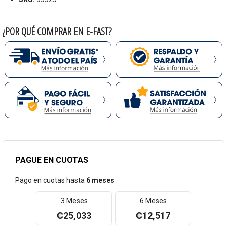
reforzado
Gas lift nivel 4
Ruedas de nylon de 50 mm
¿POR QUÉ COMPRAR EN E-FAST?
Cojines ajustables para cabeza y
espalda
Garantia:
1 año
Marca
Thunderx3
PAGUE EN CUOTAS
Pago en cuotas hasta
6 meses
3 Meses
6 Meses
₡25,033
₡12,517