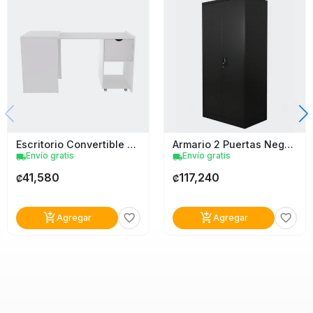
Escritorio Convertible X-Tech Xtf-Cd210
Armario 2 Puertas Negro Tokoa
Envío gratis
Envío gratis
local_shipping
local_shipping
41,580
117,240
₡
₡
add_shopping_cart
add_shopping_cart
favorite_border
favorite_border
Agregar
Agregar