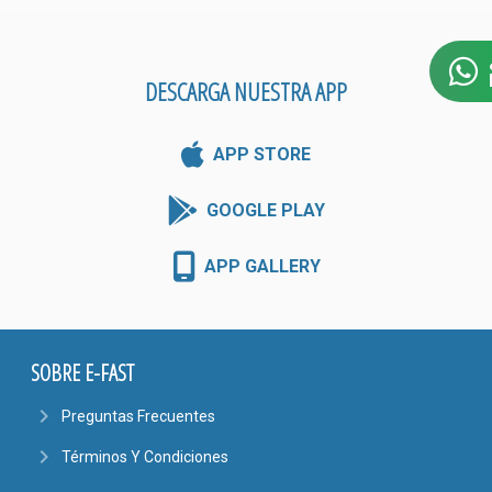
DESCARGA NUESTRA APP
APP STORE
GOOGLE PLAY
APP GALLERY
SOBRE E-FAST
navigate_next
Preguntas Frecuentes
navigate_next
Términos Y Condiciones