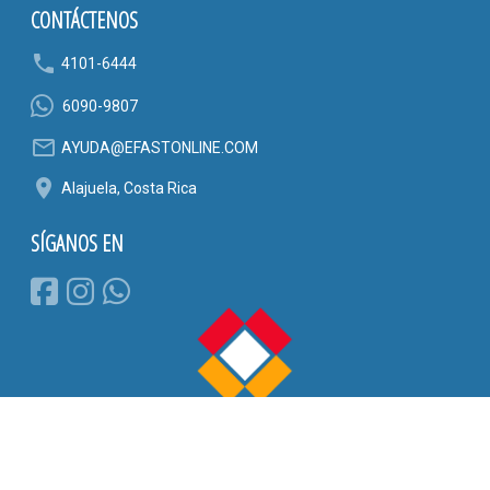
CONTÁCTENOS
phone
4101-6444
6090-9807
mail_outline
AYUDA@EFASTONLINE.COM
location_on
Alajuela, Costa Rica
SÍGANOS EN
E-Fast es una marca registrada de Corporación CAEST S.A. © 2023
Derechos reservados. (v1.0.103)