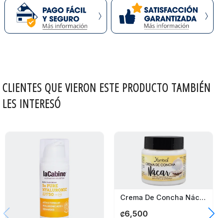
combinaciones de activos cosméticos
Uso gel base:
Incorporación de hidrolizados proteicos de
Colágeno
Cantidad gel
150 ml
base:
Presentacion:
KIT
CLIENTES QUE VIERON ESTE PRODUCTO TAMBIÉN
Marca
Exel
LES INTERESÓ
Crema De Concha Nácar Yambal Cosméticos 140G
6,500
₡