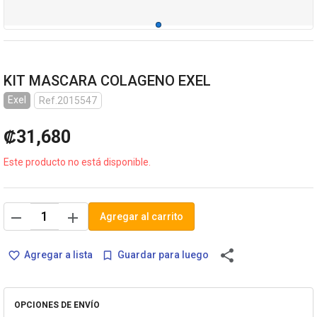
KIT MASCARA COLAGENO EXEL
Exel
Ref.2015547
₡31,680
Este producto no está disponible.
remove
add
Agregar al carrito
share
Agregar a lista
Guardar para luego
favorite_border
bookmark_border
OPCIONES DE ENVÍO