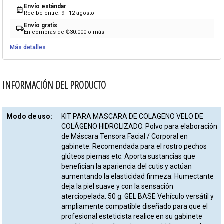
Envío estándar
calendar_month
Recibe entre: 9 - 12 agosto
Envío gratis
local_shipping
En compras de ₡30.000 o más
Más detalles
INFORMACIÓN DEL PRODUCTO
Modo de uso:
KIT PARA MASCARA DE COLAGENO VELO DE
COLÁGENO HIDROLIZADO. Polvo para elaboración
de Máscara Tensora Facial / Corporal en
gabinete. Recomendada para el rostro pechos
glúteos piernas etc. Aporta sustancias que
benefician la apariencia del cutis y actúan
aumentando la elasticidad firmeza. Humectante
deja la piel suave y con la sensación
aterciopelada. 50 g. GEL BASE Vehículo versátil y
ampliamente compatible diseñado para que el
profesional esteticista realice en su gabinete