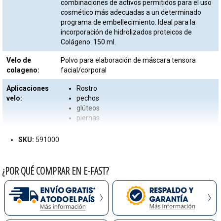
combinaciones de activos permitidos para el uso
cosmético más adecuadas a un determinado
programa de embellecimiento. Ideal para la
incorporación de hidrolizados proteicos de
Colágeno. 150 ml.
Velo de
Polvo para elaboración de máscara tensora
colageno:
facial/corporal
Aplicaciones
Rostro
velo:
pechos
glúteos
piernas
SKU:
591000
Beneficios
Aumenta elasticidad y firmeza
velo:
humectante
piel suave y aterciopelada
¿POR QUÉ COMPRAR EN E-FAST?
Cantidad
50 g
velo:
Gel base:
Vehículo versátil y compatible para