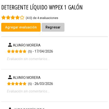
DETERGENTE LÍQUIDO WYPEX 1 GALÓN
(4.0) de 4 evaluaciones
Agregar evaluación
Regresar
person
ALVARO MORERA
- 17/04/2026
(5)
Evaluación sin comentarios...
person
ALVARO MORERA
- 26/03/2026
(5)
Evaluación sin comentarios...