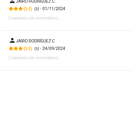
person
JAIRO RODRÍGUEZ C
- 01/11/2024
(3)
Evaluación sin comentarios...
person
JAIRO RODRÍGUEZ C
- 24/09/2024
(3)
Evaluación sin comentarios...