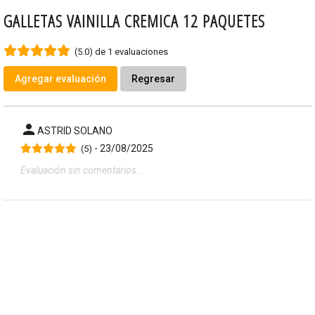
GALLETAS VAINILLA CREMICA 12 PAQUETES
(5.0) de 1 evaluaciones
Agregar evaluación
Regresar
person
ASTRID SOLANO
- 23/08/2025
(5)
Evaluación sin comentarios...