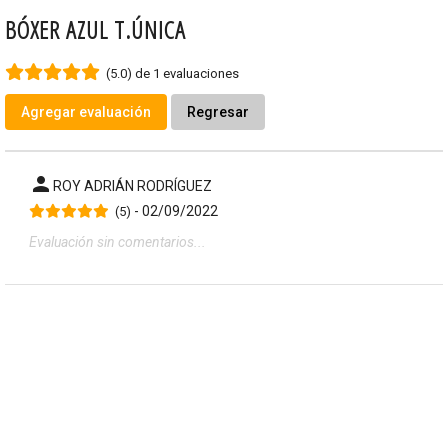
BÓXER AZUL T.ÚNICA
(5.0) de 1 evaluaciones
Agregar evaluación
Regresar
person
ROY ADRIÁN RODRÍGUEZ
- 02/09/2022
(5)
Evaluación sin comentarios...