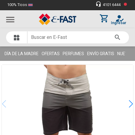
•
headset_mic
100% Ticos
4101 6444
Miles de clientes satisfechos
thumb_up
shopping_cart
how_to_reg
menu
Ingresar
search
widgets
DÍA DE LA MADRE
OFERTAS
PERFUMES
ENVÍO GRATIS
NUEVOS 