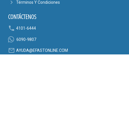
navigate_next
Términos Y Condiciones
CONTÁCTENOS
phone
4101-6444
6090-9807
mail_outline
AYUDA@EFASTONLINE.COM
location_on
Alajuela, Costa Rica
SÍGANOS EN