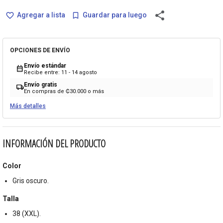
share
Agregar a lista
Guardar para luego
favorite_border
bookmark_border
OPCIONES DE ENVÍO
Envío estándar
calendar_month
Recibe entre: 11 - 14 agosto
Envío gratis
local_shipping
En compras de ₡30.000 o más
Más detalles
INFORMACIÓN DEL PRODUCTO
Color
Gris oscuro.
Talla
38 (XXL).