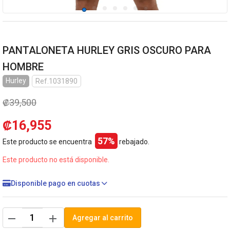
PANTALONETA HURLEY GRIS OSCURO PARA
HOMBRE
Hurley
Ref.1031890
₡39,500
₡16,955
57%
Este producto se encuentra
rebajado.
Este producto no está disponible.
Disponible pago en cuotas
remove
add
Agregar al carrito