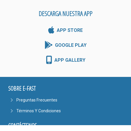
DESCARGA NUESTRA APP
APP STORE
GOOGLE PLAY
APP GALLERY
SOBRE E-FAST
navigate_next
Preguntas Frecuentes
navigate_next
Términos Y Condiciones
CONTÁCTENOS