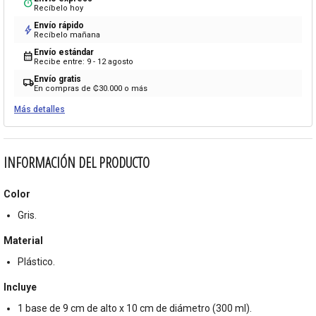
timer
Recíbelo hoy
Envío rápido
bolt
Recíbelo mañana
Envío estándar
calendar_month
Recibe entre: 9 - 12 agosto
Envío gratis
local_shipping
En compras de ₡30.000 o más
Más detalles
INFORMACIÓN DEL PRODUCTO
Color
Gris.
Material
Plástico.
Incluye
1 base de 9 cm de alto x 10 cm de diámetro (300 ml).