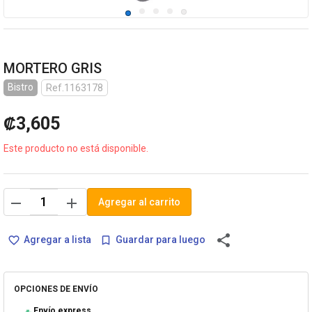
MORTERO GRIS
Bistro
Ref.1163178
₡3,605
Este producto no está disponible.
remove
add
Agregar al carrito
share
Agregar a lista
Guardar para luego
favorite_border
bookmark_border
OPCIONES DE ENVÍO
Envío express