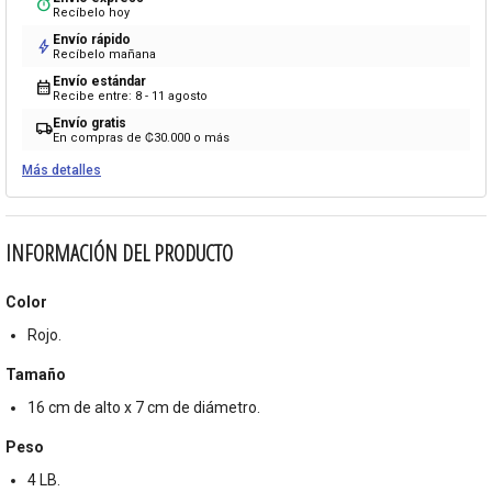
timer
Recíbelo hoy
Envío rápido
bolt
Recíbelo mañana
Envío estándar
calendar_month
Recibe entre: 8 - 11 agosto
Envío gratis
local_shipping
En compras de ₡30.000 o más
Más detalles
INFORMACIÓN DEL PRODUCTO
Color
Rojo.
Tamaño
16 cm de alto x 7 cm de diámetro.
Peso
4 LB.