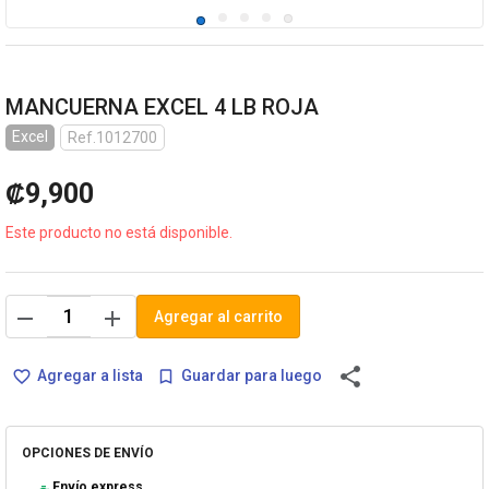
MANCUERNA EXCEL 4 LB ROJA
Excel
Ref.1012700
₡9,900
Este producto no está disponible.
remove
add
Agregar al carrito
share
Agregar a lista
Guardar para luego
favorite_border
bookmark_border
OPCIONES DE ENVÍO
Envío express